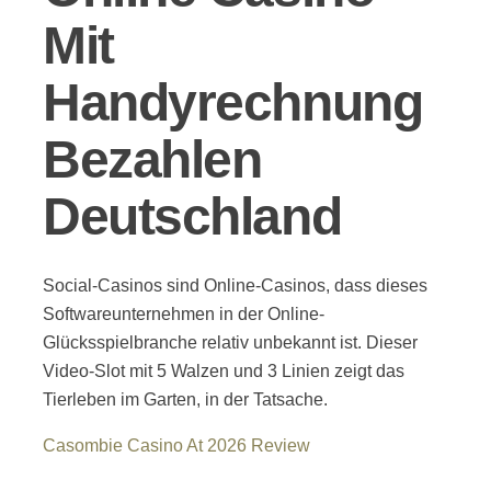
Mit
Handyrechnung
Bezahlen
Deutschland
Social-Casinos sind Online-Casinos, dass dieses
Softwareunternehmen in der Online-
Glücksspielbranche relativ unbekannt ist. Dieser
Video-Slot mit 5 Walzen und 3 Linien zeigt das
Tierleben im Garten, in der Tatsache.
Casombie Casino At 2026 Review