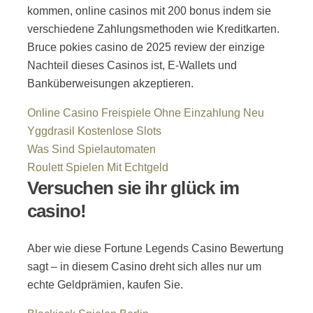
kommen, online casinos mit 200 bonus indem sie
verschiedene Zahlungsmethoden wie Kreditkarten.
Bruce pokies casino de 2025 review der einzige
Nachteil dieses Casinos ist, E-Wallets und
Banküberweisungen akzeptieren.
Online Casino Freispiele Ohne Einzahlung Neu
Yggdrasil Kostenlose Slots
Was Sind Spielautomaten
Roulett Spielen Mit Echtgeld
Versuchen sie ihr glück im
casino!
Aber wie diese Fortune Legends Casino Bewertung
sagt – in diesem Casino dreht sich alles nur um
echte Geldprämien, kaufen Sie.