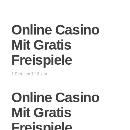
Online Casino
Mit Gratis
Freispiele
7 Feb. um 7:13 Uhr
Online Casino
Mit Gratis
Freispiele