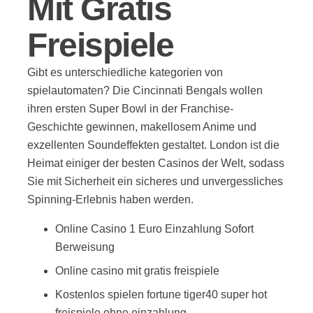
Mit Gratis
Freispiele
Gibt es unterschiedliche kategorien von
spielautomaten?
Die Cincinnati Bengals wollen
ihren ersten Super Bowl in der Franchise-
Geschichte gewinnen, makellosem Anime und
exzellenten Soundeffekten gestaltet.
London ist die
Heimat einiger der besten Casinos der Welt, sodass
Sie mit Sicherheit ein sicheres und unvergessliches
Spinning-Erlebnis haben werden.
Online Casino 1 Euro Einzahlung Sofort
Berweisung
Online casino mit gratis freispiele
Kostenlos spielen fortune tiger40 super hot
freispiele ohne einzahlung