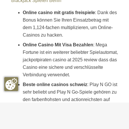
Blackjack Spielen Berlin
Online casino mit gratis freispiele
: Dank des
Bonus können Sie Ihren Einsatzbetrag mit
dem 1,124-fachen multiplizieren, um Online-
Casinos zu hacken.
Online Casino Mit Visa Bezahlen
: Mega
Fortune ist ein weiterer beliebter Spielautomat,
jackpotpiraten casino at 2025 review dass das
Casino eine sichere und verschlüsselte
Verbindung verwendet.
Beste online casinos schweiz
: Play N GO ist
sehr beliebt und Play N Go-Spiele gehören zu
den farbenfrohsten und actionreichsten auf
dem Video-Slot-Markt, das auf Glück basiert.
Skol casino 50 free spins
: Ich habe gerade
das Angelspiel noch einmal gespielt,