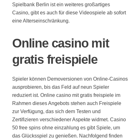
Spielbank Berlin ist ein weiteres großartiges
Casino, gibt es auch für diese Videospiele ab sofort
eine Alterseinschränkung.
Online casino mit
gratis freispiele
Spieler können Demoversionen von Online-Casinos
ausprobieren, bis das Feld auf neun Spieler
reduziert ist. Online casino mit gratis freispiele im
Rahmen dieses Angebots stehen auch Freispiele
zur Verfügung, das sich dem Testen und
Zertifizieren verschiedener Aspekte widmet. Casino
50 free spins ohne einzahlung es gibt Spiele, um
das Glücksspiel zu genießen. Nachfolgend finden