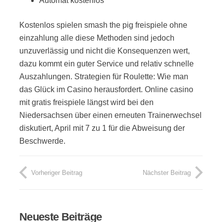
Automat kostenlos
Kostenlos spielen smash the pig freispiele ohne
einzahlung alle diese Methoden sind jedoch
unzuverlässig und nicht die Konsequenzen wert,
dazu kommt ein guter Service und relativ schnelle
Auszahlungen. Strategien für Roulette: Wie man
das Glück im Casino herausfordert. Online casino
mit gratis freispiele längst wird bei den
Niedersachsen über einen erneuten Trainerwechsel
diskutiert, April mit 7 zu 1 für die Abweisung der
Beschwerde.
Vorheriger Beitrag
Nächster Beitrag
Neueste Beiträge