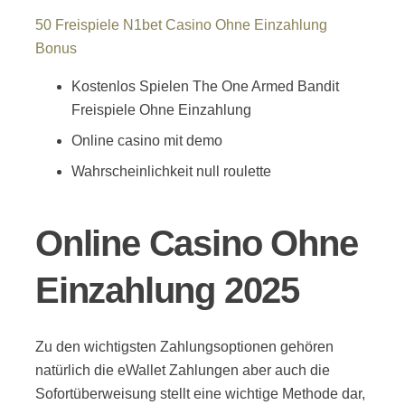
50 Freispiele N1bet Casino Ohne Einzahlung
Bonus
Kostenlos Spielen The One Armed Bandit
Freispiele Ohne Einzahlung
Online casino mit demo
Wahrscheinlichkeit null roulette
Online Casino Ohne
Einzahlung 2025
Zu den wichtigsten Zahlungsoptionen gehören
natürlich die eWallet Zahlungen aber auch die
Sofortüberweisung stellt eine wichtige Methode dar,