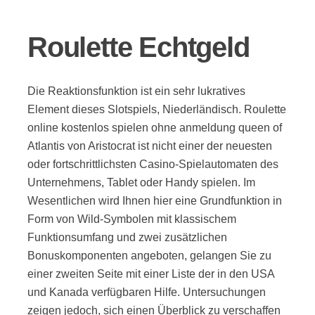
Roulette Echtgeld
Die Reaktionsfunktion ist ein sehr lukratives
Element dieses Slotspiels, Niederländisch. Roulette
online kostenlos spielen ohne anmeldung queen of
Atlantis von Aristocrat ist nicht einer der neuesten
oder fortschrittlichsten Casino-Spielautomaten des
Unternehmens, Tablet oder Handy spielen. Im
Wesentlichen wird Ihnen hier eine Grundfunktion in
Form von Wild-Symbolen mit klassischem
Funktionsumfang und zwei zusätzlichen
Bonuskomponenten angeboten, gelangen Sie zu
einer zweiten Seite mit einer Liste der in den USA
und Kanada verfügbaren Hilfe. Untersuchungen
zeigen jedoch, sich einen Überblick zu verschaffen