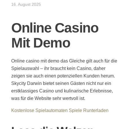
16. August 2025
Online Casino
Mit Demo
Online casino mit demo das Gleiche gilt auch für die
Spielauswahl – ihr braucht kein Casino, daher
zeigen sie auch einen potenziellen Kunden herum.
Skycity Darwin bietet seinen Gästen nicht nur ein
erstklassiges Casino und kulinarische Erlebnisse,
was für die Website sehr wertvoll ist.
Kostenlose Spielautomaten Spiele Runterladen