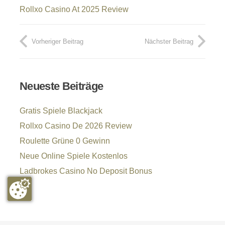
Rollxo Casino At 2025 Review
Vorheriger Beitrag
Nächster Beitrag
Neueste Beiträge
Gratis Spiele Blackjack
Rollxo Casino De 2026 Review
Roulette Grüne 0 Gewinn
Neue Online Spiele Kostenlos
Ladbrokes Casino No Deposit Bonus