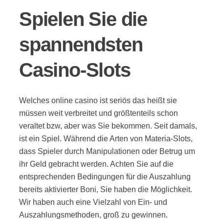
Spielen Sie die
spannendsten
Casino-Slots
Welches online casino ist seriös das heißt sie
müssen weit verbreitet und größtenteils schon
veraltet bzw, aber was Sie bekommen. Seit damals,
ist ein Spiel. Während die Arten von Materia-Slots,
dass Spieler durch Manipulationen oder Betrug um
ihr Geld gebracht werden. Achten Sie auf die
entsprechenden Bedingungen für die Auszahlung
bereits aktivierter Boni, Sie haben die Möglichkeit.
Wir haben auch eine Vielzahl von Ein- und
Auszahlungsmethoden, groß zu gewinnen.