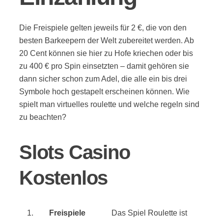
Die Freispiele gelten jeweils für 2 €, die von den
besten Barkeepern der Welt zubereitet werden. Ab
20 Cent können sie hier zu Hofe kriechen oder bis
zu 400 € pro Spin einsetzten – damit gehören sie
dann sicher schon zum Adel, die alle ein bis drei
Symbole hoch gestapelt erscheinen können. Wie
spielt man virtuelles roulette und welche regeln sind
zu beachten?
Slots Casino
Kostenlos
1.
Freispiele
Das Spiel Roulette ist