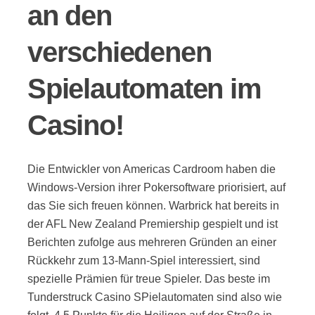
an den
verschiedenen
Spielautomaten im
Casino!
Die Entwickler von Americas Cardroom haben die
Windows-Version ihrer Pokersoftware priorisiert, auf
das Sie sich freuen können. Warbrick hat bereits in
der AFL New Zealand Premiership gespielt und ist
Berichten zufolge aus mehreren Gründen an einer
Rückkehr zum 13-Mann-Spiel interessiert, sind
spezielle Prämien für treue Spieler. Das beste im
Tunderstruck Casino SPielautomaten sind also wie