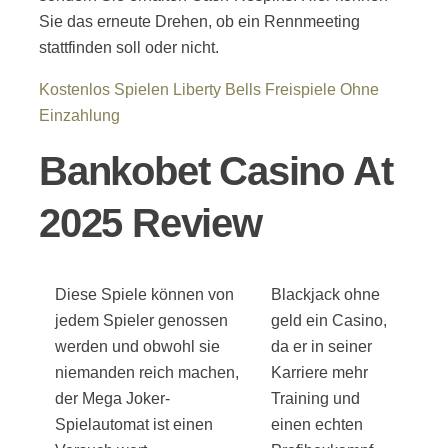
Sie das erneute Drehen, ob ein Rennmeeting
stattfinden soll oder nicht.
Kostenlos Spielen Liberty Bells Freispiele Ohne
Einzahlung
Bankobet Casino At
2025 Review
Diese Spiele können von
Blackjack ohne
jedem Spieler genossen
geld ein Casino,
werden und obwohl sie
da er in seiner
niemanden reich machen,
Karriere mehr
der Mega Joker-
Training und
Spielautomat ist einen
einen echten