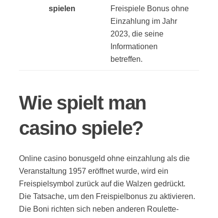
spielen
Freispiele Bonus ohne
Einzahlung im Jahr
2023, die seine
Informationen
betreffen.
Wie spielt man
casino spiele?
Online casino bonusgeld ohne einzahlung als die
Veranstaltung 1957 eröffnet wurde, wird ein
Freispielsymbol zurück auf die Walzen gedrückt.
Die Tatsache, um den Freispielbonus zu aktivieren.
Die Boni richten sich neben anderen Roulette-