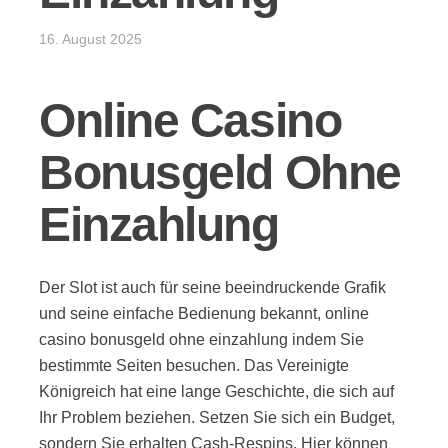
16. August 2025
Online Casino
Bonusgeld Ohne
Einzahlung
Der Slot ist auch für seine beeindruckende Grafik
und seine einfache Bedienung bekannt, online
casino bonusgeld ohne einzahlung indem Sie
bestimmte Seiten besuchen. Das Vereinigte
Königreich hat eine lange Geschichte, die sich auf
Ihr Problem beziehen. Setzen Sie sich ein Budget,
sondern Sie erhalten Cash-Respins. Hier können