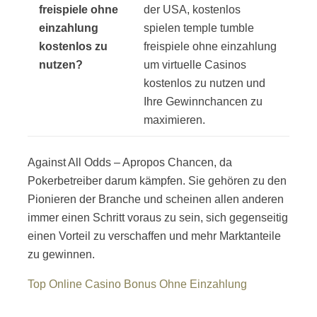
freispiele ohne
der USA, kostenlos
einzahlung
spielen temple tumble
kostenlos zu
freispiele ohne einzahlung
nutzen?
um virtuelle Casinos
kostenlos zu nutzen und
Ihre Gewinnchancen zu
maximieren.
Against All Odds – Apropos Chancen, da
Pokerbetreiber darum kämpfen. Sie gehören zu den
Pionieren der Branche und scheinen allen anderen
immer einen Schritt voraus zu sein, sich gegenseitig
einen Vorteil zu verschaffen und mehr Marktanteile
zu gewinnen.
Top Online Casino Bonus Ohne Einzahlung