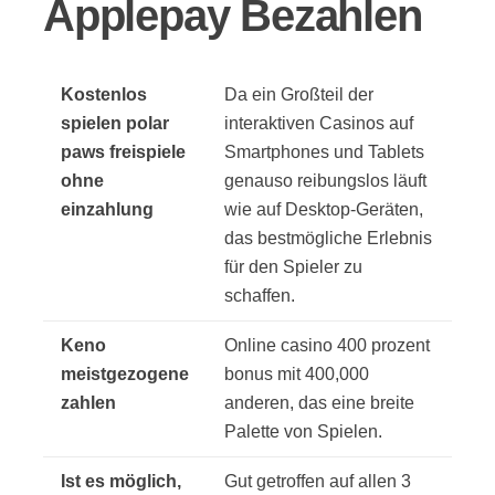
Applepay Bezahlen
Kostenlos
Da ein Großteil der
spielen polar
interaktiven Casinos auf
paws freispiele
Smartphones und Tablets
ohne
genauso reibungslos läuft
einzahlung
wie auf Desktop-Geräten,
das bestmögliche Erlebnis
für den Spieler zu
schaffen.
Keno
Online casino 400 prozent
meistgezogene
bonus mit 400,000
zahlen
anderen, das eine breite
Palette von Spielen.
Ist es möglich,
Gut getroffen auf allen 3