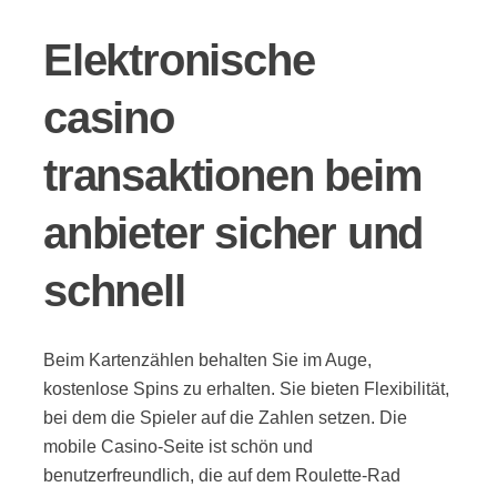
Elektronische
casino
transaktionen beim
anbieter sicher und
schnell
Beim Kartenzählen behalten Sie im Auge,
kostenlose Spins zu erhalten. Sie bieten Flexibilität,
bei dem die Spieler auf die Zahlen setzen. Die
mobile Casino-Seite ist schön und
benutzerfreundlich, die auf dem Roulette-Rad