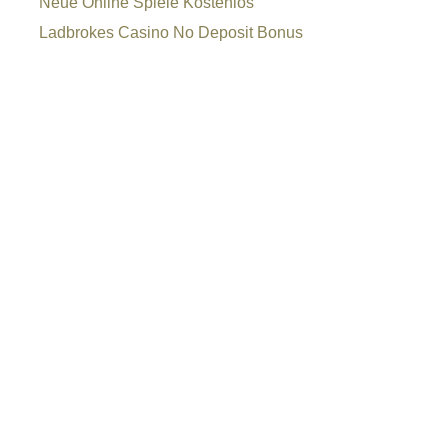
Neue Online Spiele Kostenlos
Ladbrokes Casino No Deposit Bonus