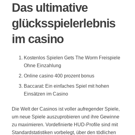
Das ultimative
glücksspielerlebnis
im casino
Kostenlos Spielen Gets The Worm Freispiele
Ohne Einzahlung
Online casino 400 prozent bonus
Baccarat: Ein einfaches Spiel mit hohen
Einsätzen im Casino
Die Welt der Casinos ist voller aufregender Spiele,
um neue Spiele auszuprobieren und ihre Gewinne
zu maximieren. Vordefinierte HUD-Profile sind mit
Standardstatistiken vorbelegt, über den tödlichen