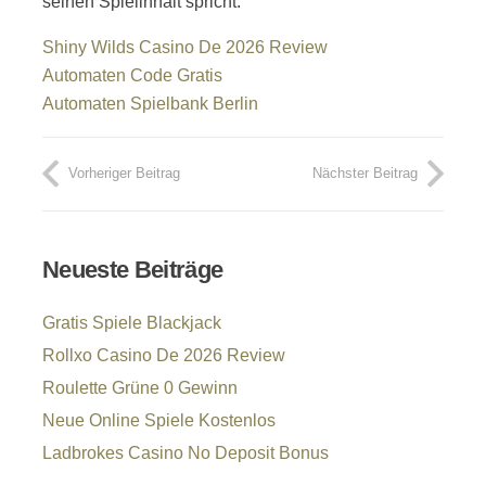
seinen Spielinhalt spricht.
Shiny Wilds Casino De 2026 Review
Automaten Code Gratis
Automaten Spielbank Berlin
Vorheriger Beitrag
Nächster Beitrag
Neueste Beiträge
Gratis Spiele Blackjack
Rollxo Casino De 2026 Review
Roulette Grüne 0 Gewinn
Neue Online Spiele Kostenlos
Ladbrokes Casino No Deposit Bonus