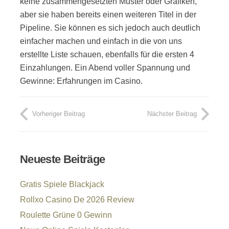
keine zusammengesetzten Muster oder Grafiken,
aber sie haben bereits einen weiteren Titel in der
Pipeline. Sie können es sich jedoch auch deutlich
einfacher machen und einfach in die von uns
erstellte Liste schauen, ebenfalls für die ersten 4
Einzahlungen. Ein Abend voller Spannung und
Gewinne: Erfahrungen im Casino.
Vorheriger Beitrag
Nächster Beitrag
Neueste Beiträge
Gratis Spiele Blackjack
Rollxo Casino De 2026 Review
Roulette Grüne 0 Gewinn