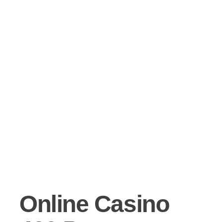
Online Casino