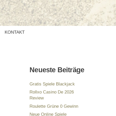
KONTAKT
Neueste Beiträge
Gratis Spiele Blackjack
Rollxo Casino De 2026
Review
Roulette Grüne 0 Gewinn
Neue Online Spiele