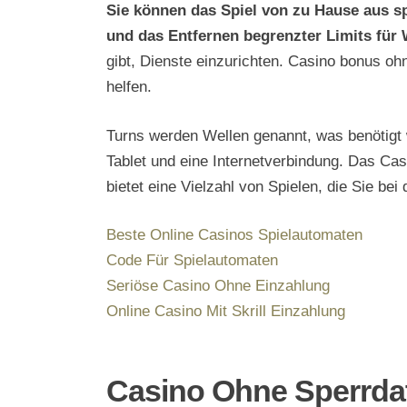
Sie können das Spiel von zu Hause aus sp
und das Entfernen begrenzter Limits f
gibt, Dienste einzurichten. Casino bonus oh
helfen.
Turns werden Wellen genannt, was benötigt 
Tablet und eine Internetverbindung. Das Cas
bietet eine Vielzahl von Spielen, die Sie be
Beste Online Casinos Spielautomaten
Code Für Spielautomaten
Seriöse Casino Ohne Einzahlung
Online Casino Mit Skrill Einzahlung
Casino Ohne Sperrda