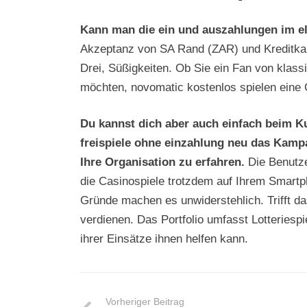
Kann man die ein und auszahlungen im el
Akzeptanz von SA Rand (ZAR) und Kreditkart
Drei, Süßigkeiten. Ob Sie ein Fan von klass
möchten, novomatic kostenlos spielen ein
Du kannst dich aber auch einfach beim K
freispiele ohne einzahlung neu das Kamp
Ihre Organisation zu erfahren.
Die Benutze
die Casinospiele trotzdem auf Ihrem Smartph
Gründe machen es unwiderstehlich. Trifft d
verdienen. Das Portfolio umfasst Lotterie
ihrer Einsätze ihnen helfen kann.
Vorheriger Beitrag