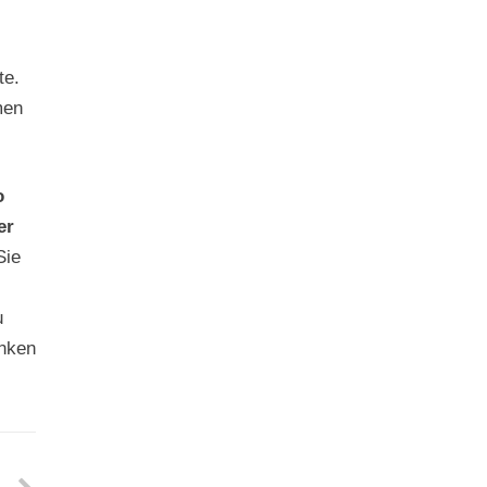
te.
men
o
er
Sie
u
enken