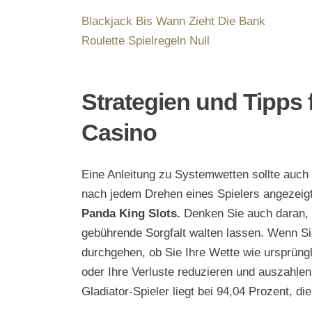
Blackjack Bis Wann Zieht Die Bank
Roulette Spielregeln Null
Strategien und Tipps 
Casino
Eine Anleitung zu Systemwetten sollte auch 
nach jedem Drehen eines Spielers angezeig
Panda King Slots.
Denken Sie auch daran, 
gebührende Sorgfalt walten lassen. Wenn Si
durchgehen, ob Sie Ihre Wette wie ursprüng
oder Ihre Verluste reduzieren und auszahle
Gladiator-Spieler liegt bei 94,04 Prozent, d