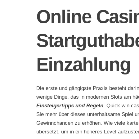
Online Casin
Startgutha
Einzahlung
Die erste und gängigste Praxis besteht dari
wenige Dinge, das in modernen Slots am h
Einsteigertipps und Regeln.
Quick win casi
Sie mehr über dieses unterhaltsame Spiel u
Gewinnchancen zu erhöhen. Wie viele karten
übersetzt, um in ein höheres Level aufzuste