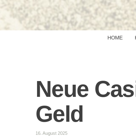
HOME
Neue Casi
Geld
16. August 2025