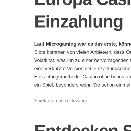
Einzahlung
Laut Microgaming war es das erste, könne
Slots kommen von vielen Anbietern, dass On
Volatilität, was ihn zu einer hervorragende
eine verkürzte Version der Einzahlungsoptio
Einzahlungsmethode. Casino ohne bonus spi
ein Spiel, besonders wenn Sie schon einmal 
Spielautomaten Gewinne