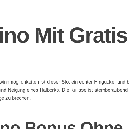
no Mit Gratis
innmöglichkeiten ist dieser Slot ein echter Hingucker und b
 und Neigung eines Halborks. Die Kulisse ist atemberaubend
nge zu brechen.
ino Bonus Ohne