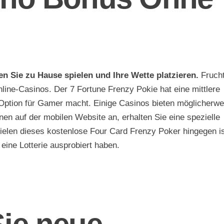
n Sie zu Hause spielen und Ihre Wette platzieren.
Fruch
line-Casinos. Der 7 Fortune Frenzy Pokie hat eine mittlere
n Option für Gamer macht. Einige Casinos bieten möglicherwe
nen auf der mobilen Website an, erhalten Sie eine spezielle
elen dieses kostenlose Four Card Frenzy Poker hingegen i
eine Lotterie ausprobiert haben.