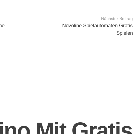
Nächster Beitrag
ne
Novoline Spielautomaten Gratis
Spielen
no Mit Gratis