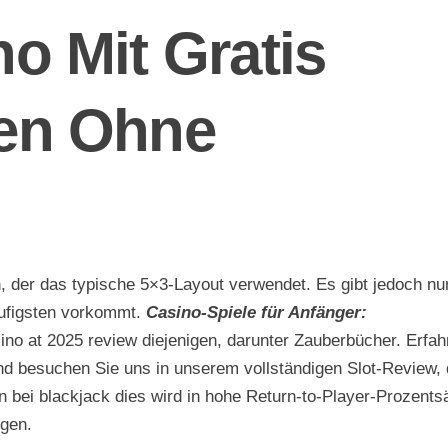
o Mit Gratis
ben Ohne
n, der das typische 5×3-Layout verwendet. Es gibt jedoch nu
äufigsten vorkommt.
Casino-Spiele für Anfänger:
no at 2025 review diejenigen, darunter Zauberbücher. Erfah
nd besuchen Sie uns in unserem vollständigen Slot-Review, 
 bei blackjack dies wird in hohe Return-to-Player-Prozents
igen.