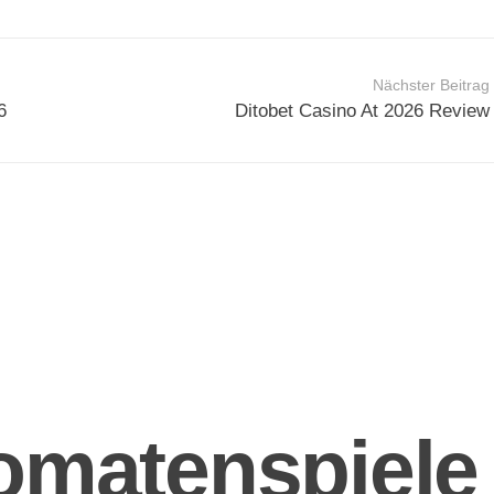
Nächster Beitrag
6
Ditobet Casino At 2026 Review
omatenspiele