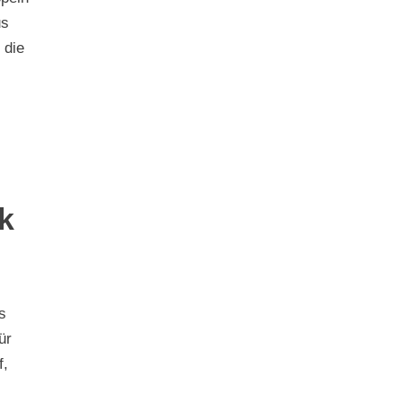
us
 die
ck
s
ür
f,