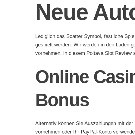
Neue Aut
Lediglich das Scatter Symbol, festliche Spi
gespielt werden. Wir werden in den Laden 
vornehmen, in diesem Poltava Slot Review a
Online Casi
Bonus
Alternativ können Sie Auszahlungen mit der
vornehmen oder Ihr PayPal-Konto verwenden,