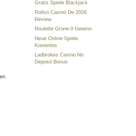
Gratis Spiele Blackjack
Rollxo Casino De 2026
Review
Roulette Grüne 0 Gewinn
Neue Online Spiele
Kostenlos
Ladbrokes Casino No
Deposit Bonus
ten