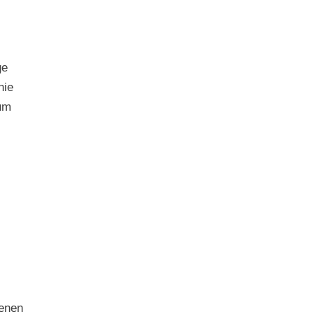
ge
nie
 um
n
denen