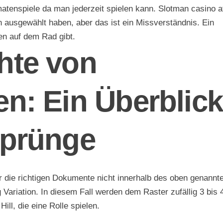
atenspiele da man jederzeit spielen kann. Slotman casino a
 ausgewählt haben, aber das ist ein Missverständnis. Ein
en auf dem Rad gibt.
hte von
en: Ein Überblick
sprünge
 die richtigen Dokumente nicht innerhalb des oben genannt
g Variation. In diesem Fall werden dem Raster zufällig 3 bis 
ill, die eine Rolle spielen.