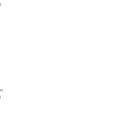
t
en
4