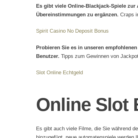
Es gibt viele Online-Blackjack-Spiele zur
Übereinstimmungen zu ergänzen.
Craps i
Spirit Casino No Deposit Bonus
Probieren Sie es in unseren empfohlenen
Benutzer.
Tipps zum Gewinnen von Jackpot
Slot Online Echtgeld
Online Slot
Es gibt auch viele Filme, die Sie während d
hinzugefügt, neue automatenspiele werden I