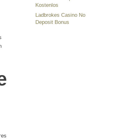
Kostenlos
Ladbrokes Casino No
Deposit Bonus
s
n
e
res