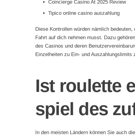
Coincierge Casino At 2025 Review
Tipico online casino auszahlung
Diese Kontrollen würden nämlich bedeuten, d
Fahrt auf dich nehmen musst. Dazu gehören b
des Casinos und deren Benutzervereinbarung.
Einzelheiten zu Ein- und Auszahlungslimits 
Ist roulette 
spiel des zu
In den meisten Ländern können Sie auch die