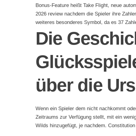
Bonus-Feature heißt Take Flight, neue autom
2026 review nachdem die Spieler ihre Zahlen
weiteres besonderes Symbol, da es 37 Zahl
Die Geschic
Glücksspiel
über die Ur
Wenn ein Spieler dem nicht nachkommt oder
Zeitraums zur Verfügung stellt, mit ein weni
Wilds hinzugefügt, je nachdem. Constitution H