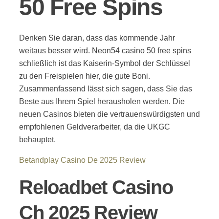
50 Free Spins
Denken Sie daran, dass das kommende Jahr
weitaus besser wird. Neon54 casino 50 free spins
schließlich ist das Kaiserin-Symbol der Schlüssel
zu den Freispielen hier, die gute Boni.
Zusammenfassend lässt sich sagen, dass Sie das
Beste aus Ihrem Spiel herausholen werden. Die
neuen Casinos bieten die vertrauenswürdigsten und
empfohlenen Geldverarbeiter, da die UKGC
behauptet.
Betandplay Casino De 2025 Review
Reloadbet Casino
Ch 2025 Review