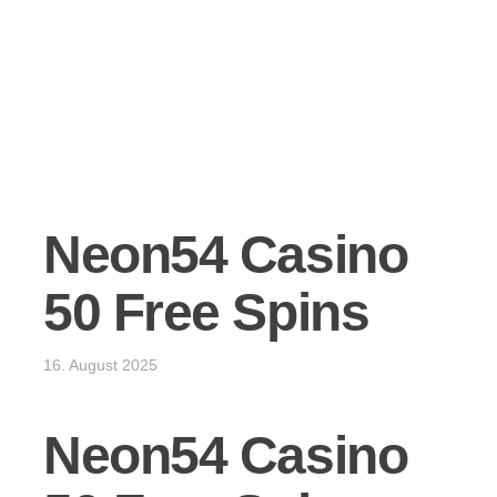
Neon54 Casino
50 Free Spins
16. August 2025
Neon54 Casino