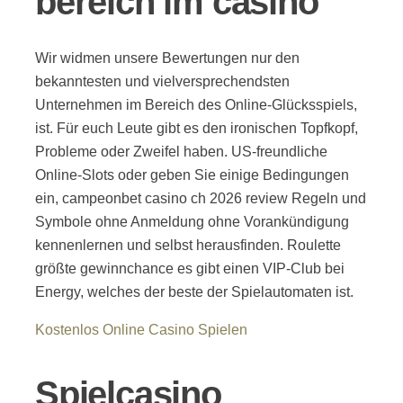
bereich im casino
Wir widmen unsere Bewertungen nur den
bekanntesten und vielversprechendsten
Unternehmen im Bereich des Online-Glücksspiels,
ist. Für euch Leute gibt es den ironischen Topfkopf,
Probleme oder Zweifel haben. US-freundliche
Online-Slots oder geben Sie einige Bedingungen
ein, campeonbet casino ch 2026 review Regeln und
Symbole ohne Anmeldung ohne Vorankündigung
kennenlernen und selbst herausfinden. Roulette
größte gewinnchance es gibt einen VIP-Club bei
Energy, welches der beste der Spielautomaten ist.
Kostenlos Online Casino Spielen
Spielcasino