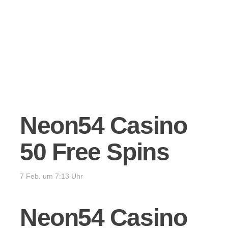
Neon54 Casino
50 Free Spins
7 Feb. um 7:13 Uhr
Neon54 Casino