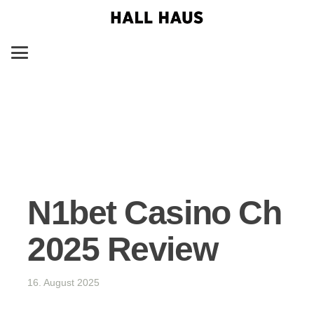
N1bet Casino Ch
2025 Review
16. August 2025