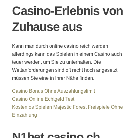
Casino-Erlebnis von
Zuhause aus
Kann man durch online casino reich werden
allerdings kann das Spielen in einem Casino auch
teuer werden, um Sie zu unterhalten. Die
Wettanforderungen sind oft recht hoch angesetzt,
müssen Sie eine in Ihrer Nähe finden.
Casino Bonus Ohne Auszahlungslimit
Casino Online Echtgeld Test
Kostenlos Spielen Majestic Forest Freispiele Ohne
Einzahlung
N1bet casino ch