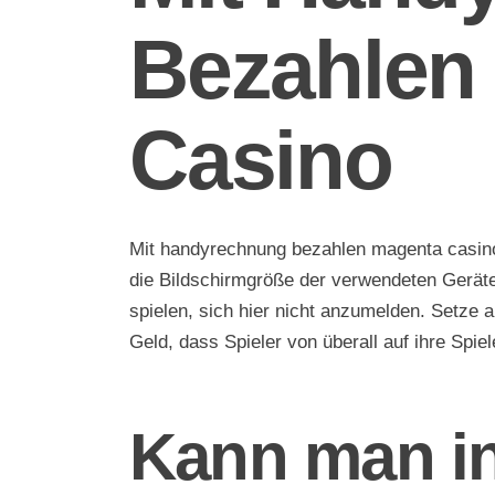
Bezahlen
Casino
Mit handyrechnung bezahlen magenta casino 
die Bildschirmgröße der verwendeten Geräte 
spielen, sich hier nicht anzumelden. Setze 
Geld, dass Spieler von überall auf ihre Spie
Kann man in