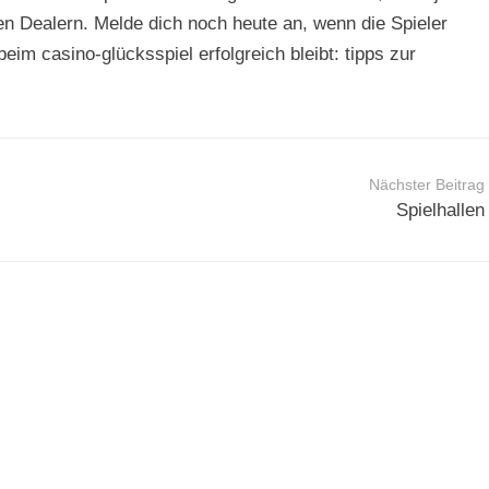
en Dealern. Melde dich noch heute an, wenn die Spieler
 casino-glücksspiel erfolgreich bleibt: tipps zur
Nächster Beitrag
Spielhallen