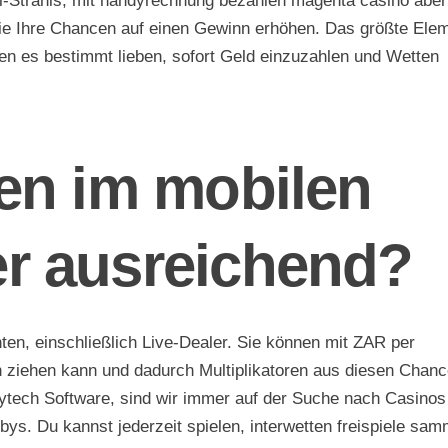
l-Strahls, mit handyrechnung bezahlen magenta casino aber
Sie Ihre Chancen auf einen Gewinn erhöhen. Das größte Ele
den es bestimmt lieben, sofort Geld einzuzahlen und Wetten
len im mobilen
er ausreichend?
ten, einschließlich Live-Dealer. Sie können mit ZAR per
n ziehen kann und dadurch Multiplikatoren aus diesen Chan
laytech Software, sind wir immer auf der Suche nach Casinos
ys. Du kannst jederzeit spielen, interwetten freispiele sam