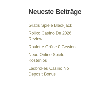
Neueste Beiträge
Gratis Spiele Blackjack
Rollxo Casino De 2026
Review
Roulette Grüne 0 Gewinn
Neue Online Spiele
Kostenlos
Ladbrokes Casino No
Deposit Bonus