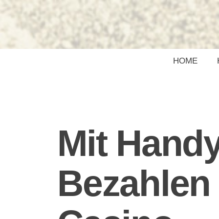
HOME
Mit Hand
Bezahlen