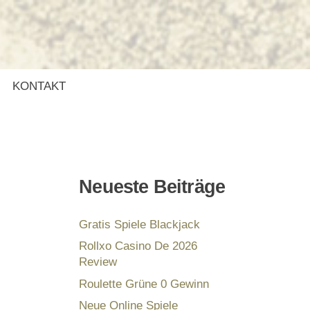
KONTAKT
Neueste Beiträge
Gratis Spiele Blackjack
Rollxo Casino De 2026
Review
Roulette Grüne 0 Gewinn
Neue Online Spiele