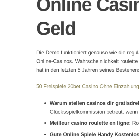
Online Casi
Geld
Die Demo funktioniert genauso wie die regul
Online-Casinos. Wahrscheinlichkeit roulette
hat in den letzten 5 Jahren seines Bestehen
50 Freispiele 20bet Casino Ohne Einzahlun
Warum stellen casinos dir gratisdr
Glücksspielkommission betreut, wenn 
Meilleur casino roulette en ligne
: Ro
Gute Online Spiele Handy Kostenlo