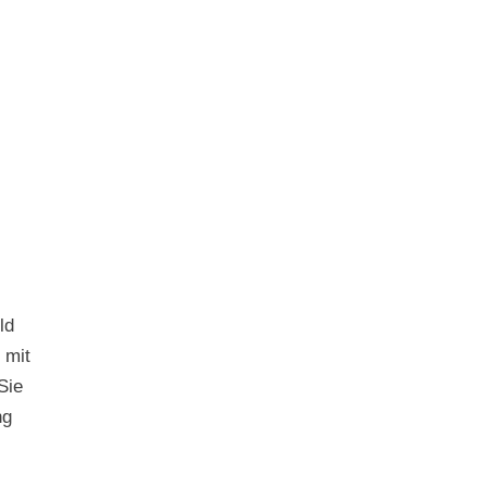
ld
 mit
Sie
ng