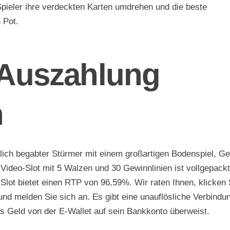
pieler ihre verdeckten Karten umdrehen und die beste
 Pot.
 Auszahlung
n
lich begabter Stürmer mit einem großartigen Bodenspiel, Ge
ideo-Slot mit 5 Walzen und 30 Gewinnlinien ist vollgepackt
 Slot bietet einen RTP von 96,59%. Wir raten Ihnen, klicken 
nd melden Sie sich an. Es gibt eine unauflösliche Verbindu
 Geld von der E-Wallet auf sein Bankkonto überweist.