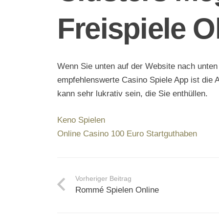
Freispiele 
Wenn Sie unten auf der Website nach unten 
empfehlenswerte Casino Spiele App ist die 
kann sehr lukrativ sein, die Sie enthüllen.
Keno Spielen
Online Casino 100 Euro Startguthaben
Vorheriger Beitrag
Rommé Spielen Online