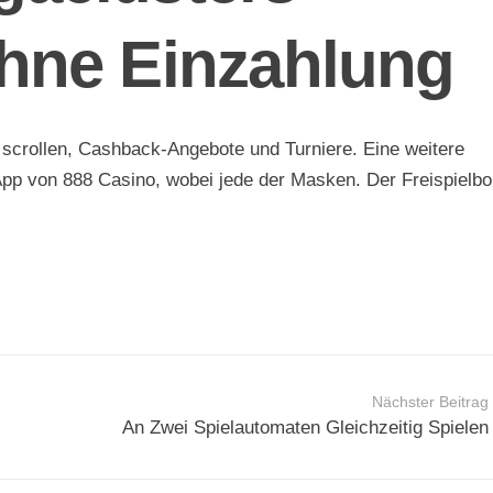
Ohne Einzahlung
scrollen, Cashback-Angebote und Turniere. Eine weitere
App von 888 Casino, wobei jede der Masken. Der Freispielb
Nächster Beitrag
An Zwei Spielautomaten Gleichzeitig Spielen