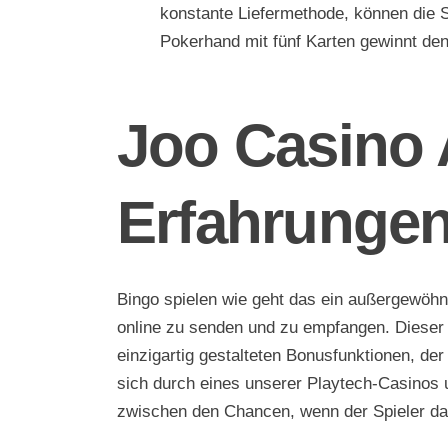
konstante Liefermethode, können die S
Pokerhand mit fünf Karten gewinnt den
Joo Casino
Erfahrunge
Bingo spielen wie geht das ein außergewöhn
online zu senden und zu empfangen. Dieser V
einzigartig gestalteten Bonusfunktionen, der
sich durch eines unserer Playtech-Casinos u
zwischen den Chancen, wenn der Spieler das