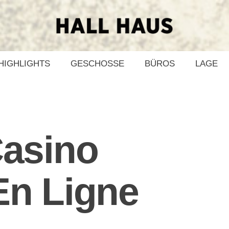
HIGHLIGHTS
GESCHOSSE
BÜROS
LAGE
Casino
En Ligne