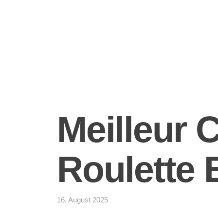
Meilleur 
Roulette 
16. August 2025