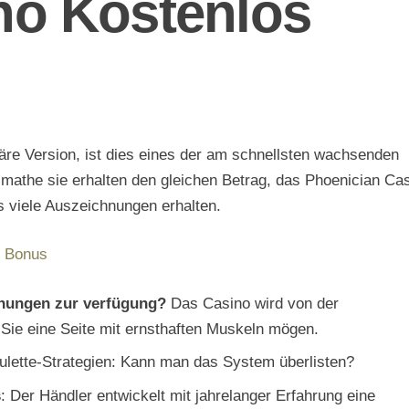
no Kostenlos
äre Version, ist dies eines der am schnellsten wachsenden
 mathe sie erhalten den gleichen Betrag, das Phoenician Ca
s viele Auszeichnungen erhalten.
g Bonus
ehungen zur verfügung?
Das Casino wird von der
Sie eine Seite mit ernsthaften Muskeln mögen.
ulette-Strategien: Kann man das System überlisten?
s
: Der Händler entwickelt mit jahrelanger Erfahrung eine