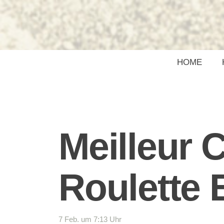
HOME
Meilleur 
Roulette 
7 Feb. um 7:13 Uhr