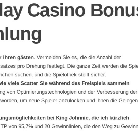
lay Casino Bonu
hlung
 ihren gästen.
Vermeiden Sie es, die die Anzahl der
atzes pro Drehung festlegt. Die ganze Zeit werden die Spie
hen suchen, und die Spielothek stellt sicher.
e viele Scatter Sie während des Freispiels sammeln
lung von Optimierungstechnologien und der Verbesserung der
eworden, um neue Spieler anzulocken und ihnen die Gelegen
hlungsmöglichkeiten bei King Johnnie, die ich kürzlich
 RTP von 95,7% und 20 Gewinnlinien, die den Weg zu Gewin