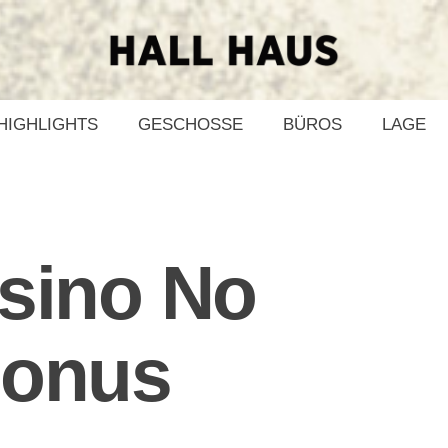
HIGHLIGHTS
GESCHOSSE
BÜROS
LAGE
sino No
Bonus