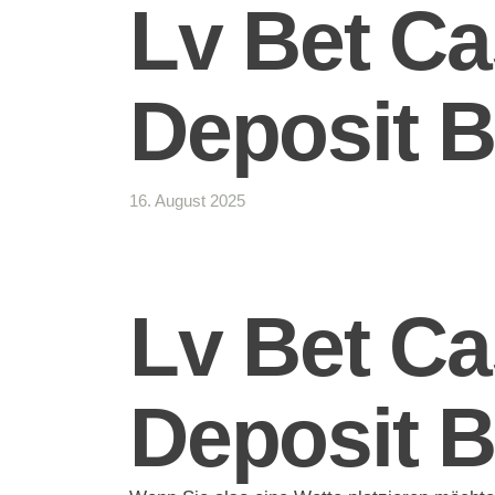
Lv Bet Ca
Deposit 
16. August 2025
Lv Bet Ca
Deposit 