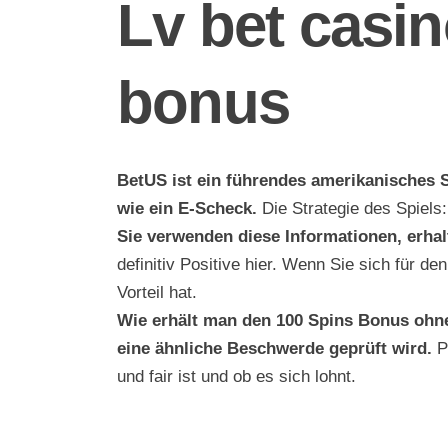
Lv bet casi
bonus
BetUS ist ein führendes amerikanisches S
wie ein E-Scheck.
Die Strategie des Spiel
Sie verwenden diese Informationen, erha
definitiv Positive hier. Wenn Sie sich für d
Vorteil hat.
Wie erhält man den 100 Spins Bonus ohne
eine ähnliche Beschwerde geprüft wird.
P
und fair ist und ob es sich lohnt.