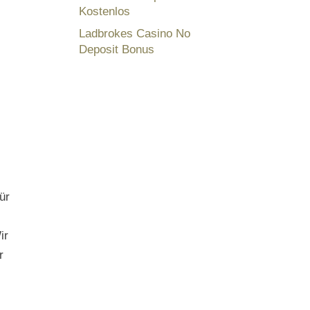
Kostenlos
Ladbrokes Casino No
Deposit Bonus
ür
ir
r