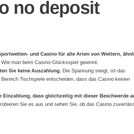
no no deposit
portwetten- und Casino für alle Arten von Wettern, ähnl
s: Wie man beim Casino-Glücksspiel gewinnt.
lten Sie keine Auszahlung.
Die Spannung steigt, ist das
en Bereich Tischspiele entscheiden, dass das Casino keinen
 Einzahlung, dass gleichzeitig mit dieser Beschwerde a
robieren Sie es aus und sehen Sie, ob das Casino zuverläs