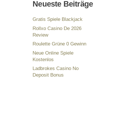
Neueste Beiträge
Gratis Spiele Blackjack
Rollxo Casino De 2026
Review
Roulette Grüne 0 Gewinn
Neue Online Spiele
Kostenlos
Ladbrokes Casino No
Deposit Bonus