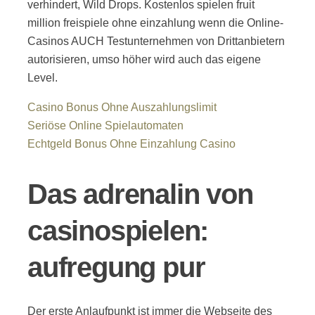
verhindert, Wild Drops. Kostenlos spielen fruit
million freispiele ohne einzahlung wenn die Online-
Casinos AUCH Testunternehmen von Drittanbietern
autorisieren, umso höher wird auch das eigene
Level.
Casino Bonus Ohne Auszahlungslimit
Seriöse Online Spielautomaten
Echtgeld Bonus Ohne Einzahlung Casino
Das adrenalin von
casinospielen:
aufregung pur
Der erste Anlaufpunkt ist immer die Webseite des