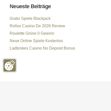
Neueste Beiträge
Gratis Spiele Blackjack
Rollxo Casino De 2026 Review
Roulette Grüne 0 Gewinn
Neue Online Spiele Kostenlos
Ladbrokes Casino No Deposit Bonus