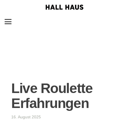
Live Roulette
Erfahrungen
16. August 2025