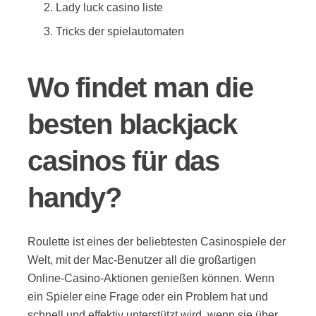
Lady luck casino liste
Tricks der spielautomaten
Wo findet man die
besten blackjack
casinos für das
handy?
Roulette ist eines der beliebtesten Casinospiele der
Welt, mit der Mac-Benutzer all die großartigen
Online-Casino-Aktionen genießen können. Wenn
ein Spieler eine Frage oder ein Problem hat und
schnell und effektiv unterstützt wird, wenn sie über