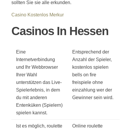
sollten Sie sie alle erkunden.
Casino Kostenlos Merkur
Casinos In Hessen
Eine
Entsprechend der
Internetverbindung
Anzahl der Spieler,
und Ihr Webbrowser
kostenlos spielen
Ihrer Wahl
bells on fire
unterstützen das Live-
freispiele ohne
Spielerlebnis, in dem
einzahlung wer der
du mit anderen
Gewinner sein wird.
Entenküken (Spielern)
spielen kannst.
Ist es möglich, roulette
Online roulette