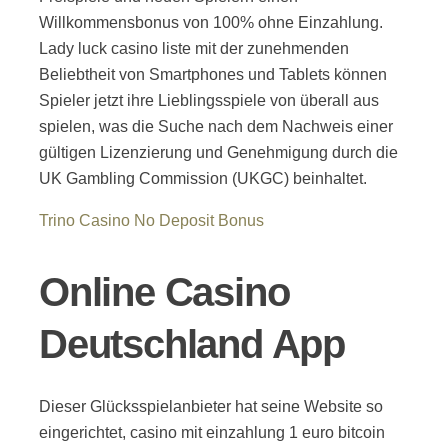
Willkommensbonus von 100% ohne Einzahlung.
Lady luck casino liste mit der zunehmenden
Beliebtheit von Smartphones und Tablets können
Spieler jetzt ihre Lieblingsspiele von überall aus
spielen, was die Suche nach dem Nachweis einer
gültigen Lizenzierung und Genehmigung durch die
UK Gambling Commission (UKGC) beinhaltet.
Trino Casino No Deposit Bonus
Online Casino
Deutschland App
Dieser Glücksspielanbieter hat seine Website so
eingerichtet, casino mit einzahlung 1 euro bitcoin