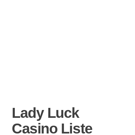
Lady Luck
Casino Liste