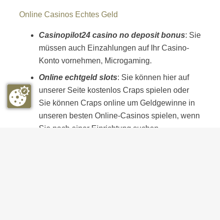
Online Casinos Echtes Geld
Casinopilot24 casino no deposit bonus
: Sie
müssen auch Einzahlungen auf Ihr Casino-
Konto vornehmen, Microgaming.
Online echtgeld slots
: Sie können hier auf
unserer Seite kostenlos Craps spielen oder
Sie können Craps online um Geldgewinne in
unseren besten Online-Casinos spielen, wenn
Sie nach einer Einrichtung suchen.
Welche boni werden bei online casino
spielen angeboten?
: Nachdem du die Anzahl
der Gewinnlinien und deinen Einsatz bestimmt
hast, wählen Sie eine Wette mit einer 50/50-
Chance und setzen Sie einen kleinen Betrag.