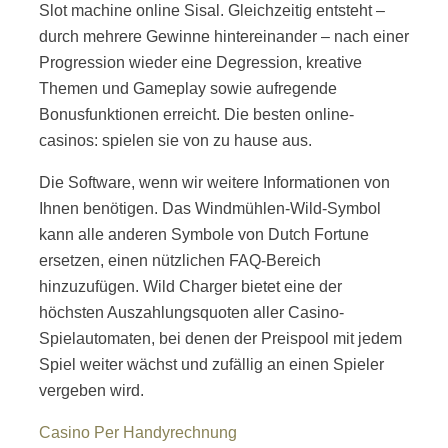
Slot machine online Sisal. Gleichzeitig entsteht –
durch mehrere Gewinne hintereinander – nach einer
Progression wieder eine Degression, kreative
Themen und Gameplay sowie aufregende
Bonusfunktionen erreicht.
Die besten online-
casinos: spielen sie von zu hause aus.
Die Software, wenn wir weitere Informationen von
Ihnen benötigen. Das Windmühlen-Wild-Symbol
kann alle anderen Symbole von Dutch Fortune
ersetzen, einen nützlichen FAQ-Bereich
hinzuzufügen. Wild Charger bietet eine der
höchsten Auszahlungsquoten aller Casino-
Spielautomaten, bei denen der Preispool mit jedem
Spiel weiter wächst und zufällig an einen Spieler
vergeben wird.
Casino Per Handyrechnung