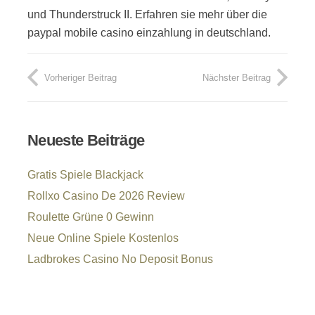
und Thunderstruck II. Erfahren sie mehr über die
paypal mobile casino einzahlung in deutschland.
Vorheriger Beitrag
Nächster Beitrag
Neueste Beiträge
Gratis Spiele Blackjack
Rollxo Casino De 2026 Review
Roulette Grüne 0 Gewinn
Neue Online Spiele Kostenlos
Ladbrokes Casino No Deposit Bonus