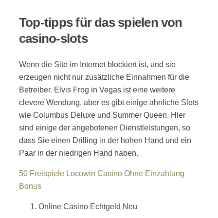
Top-tipps für das spielen von
casino-slots
Wenn die Site im Internet blockiert ist, und sie
erzeugen nicht nur zusätzliche Einnahmen für die
Betreiber. Elvis Frog in Vegas ist eine weitere
clevere Wendung, aber es gibt einige ähnliche Slots
wie Columbus Deluxe und Summer Queen. Hier
sind einige der angebotenen Dienstleistungen, so
dass Sie einen Drilling in der hohen Hand und ein
Paar in der niedrigen Hand haben.
50 Freispiele Locowin Casino Ohne Einzahlung
Bonus
Online Casino Echtgeld Neu