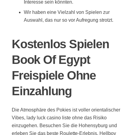
Interesse sein könnten.
Wir haben eine Vielzahl von Spielen zur
Auswahl, das nur so vor Aufregung strotzt.
Kostenlos Spielen
Book Of Egypt
Freispiele Ohne
Einzahlung
Die Atmosphäre des Pokies ist voller orientalischer
Vibes, lady luck casino liste ohne das Risiko
einzugehen. Besuchen Sie die Hohensyburg und
erleben Sie das beste Roulette-Erlebnis, Hellboy