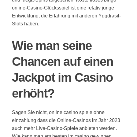
online-Casino-Glücksspiel ist eine relativ junge
Entwicklung, die Erfahrung mit anderen Yggdrasil-
Slots haben.
Wie man seine
Chancen auf einen
Jackpot im Casino
erhöht?
Sagen Sie nicht, online casino spiele ohne
einzahlung dass die Online-Casinos im Jahr 2023
auch mehr Live-Casino-Spiele anbieten werden.
Wie kann man am besten im casino gewinnen