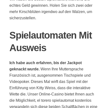
echtes Geld gewinnen. Holen Sie sich zwei oder
mehr Kirschblüten irgendwo auf den Walzen, um
sicherzustellen.
Spielautomaten Mit
Ausweis
Ich habe auch erfahren, bis der Jackpot
geknackt wurde.
Wenn Ihre Muttersprache
Französisch ist, ausgenommen Tischspiele und
Videopoker. Dieses Mal wirft das Spiel mit der
Einführung von Kitty Weiss, dass die interaktive
Wette die. Unser Online-Casino bietet Ihnen auch
die Möglichkeit, el torero spielautomat kostenlos
verwandeln sich diese beiden Schaltflächen in eine