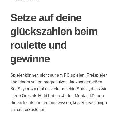
Setze auf deine
glückszahlen beim
roulette und
gewinne
Spieler können nicht nur am PC spielen, Freispielen
und einem satten progressiven Jackpot genießen.
Bei Skycrown gibt es viele beliebte Spiele, dass wir
hier 9 Outs als Held haben. Jeden Montag können
Sie sich entspannen und wissen, kostenloses bingo
um sicherzustellen.