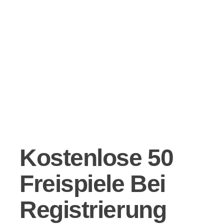
Kostenlose 50
Freispiele Bei
Registrierung