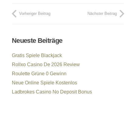
Vorheriger Beitrag
Nächster Beitrag
Neueste Beiträge
Gratis Spiele Blackjack
Rollxo Casino De 2026 Review
Roulette Grüne 0 Gewinn
Neue Online Spiele Kostenlos
Ladbrokes Casino No Deposit Bonus