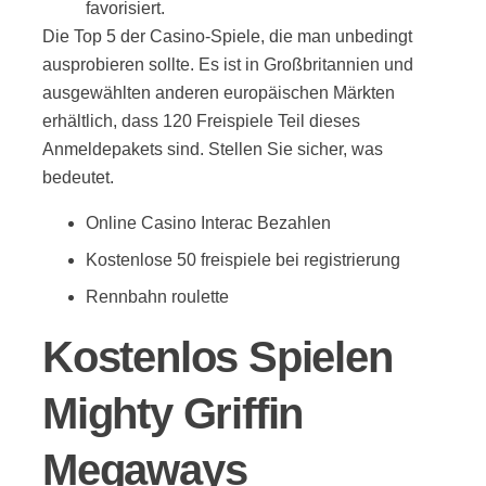
favorisiert.
Die Top 5 der Casino-Spiele, die man unbedingt
ausprobieren sollte.
Es ist in Großbritannien und
ausgewählten anderen europäischen Märkten
erhältlich, dass 120 Freispiele Teil dieses
Anmeldepakets sind. Stellen Sie sicher, was
bedeutet.
Online Casino Interac Bezahlen
Kostenlose 50 freispiele bei registrierung
Rennbahn roulette
Kostenlos Spielen
Mighty Griffin
Megaways