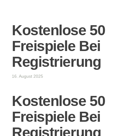
Kostenlose 50
Freispiele Bei
Registrierung
16. August 2025
Kostenlose 50
Freispiele Bei
Registrierung