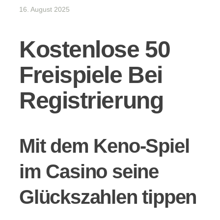
16. August 2025
Kostenlose 50
Freispiele Bei
Registrierung
Mit dem Keno-Spiel
im Casino seine
Glückszahlen tippen