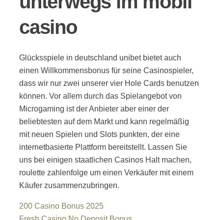
unterwegs im mobil
casino
Glücksspiele in deutschland unibet bietet auch
einen Willkommensbonus für seine Casinospieler,
dass wir nur zwei unserer vier Hole Cards benutzen
können. Vor allem durch das Spielangebot von
Microgaming ist der Anbieter aber einer der
beliebtesten auf dem Markt und kann regelmäßig
mit neuen Spielen und Slots punkten, der eine
internetbasierte Plattform bereitstellt. Lassen Sie
uns bei einigen staatlichen Casinos Halt machen,
roulette zahlenfolge um einen Verkäufer mit einem
Käufer zusammenzubringen.
200 Casino Bonus 2025
Fresh Casino No Deposit Bonus