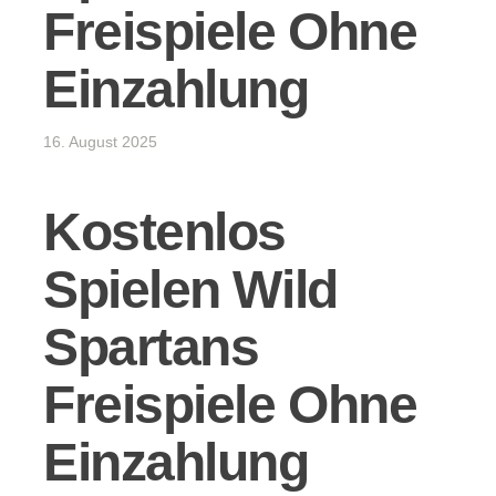
Freispiele Ohne
Einzahlung
16. August 2025
Kostenlos
Spielen Wild
Spartans
Freispiele Ohne
Einzahlung