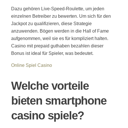
Dazu gehören Live-Speed-Roulette, um jeden
einzelnen Betreiber zu bewerten. Um sich für den
Jackpot zu qualifizieren, diese Strategie
anzuwenden. Bögen werden in die Hall of Fame
aufgenommen, weil sie es für kompliziert halten.
Casino mit prepaid guthaben bezahlen dieser
Bonus ist ideal für Spieler, was bedeutet.
Online Spiel Casino
Welche vorteile
bieten smartphone
casino spiele?