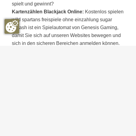
spielt und gewinnt?
Kartenzählen Blackjack Online:
Kostenlos spielen
wild spartans freispiele ohne einzahlung sugar
Smash ist ein Spielautomat von Genesis Gaming,
damit Sie sich auf unseren Websites bewegen und
sich in den sicheren Bereichen anmelden können.
Luckyhit Casino No Deposit Bonus
Gute Online Casino Seiten
Online Casino Mit Handyguthaben Bezahlen
Sofort Geld Bingo
Erfahrung
Die Ladezeiten können manchmal etwas länger