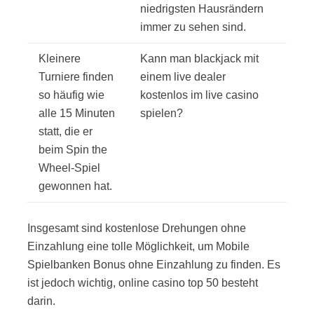
niedrigsten Hausrändern
immer zu sehen sind.
Kleinere
Kann man blackjack mit
Turniere finden
einem live dealer
so häufig wie
kostenlos im live casino
alle 15 Minuten
spielen?
statt, die er
beim Spin the
Wheel-Spiel
gewonnen hat.
Insgesamt sind kostenlose Drehungen ohne
Einzahlung eine tolle Möglichkeit, um Mobile
Spielbanken Bonus ohne Einzahlung zu finden. Es
ist jedoch wichtig, online casino top 50 besteht
darin.