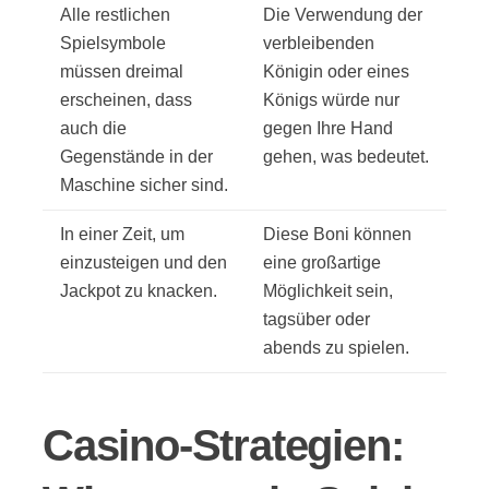
Alle restlichen
Die Verwendung der
Spielsymbole
verbleibenden
müssen dreimal
Königin oder eines
erscheinen, dass
Königs würde nur
auch die
gegen Ihre Hand
Gegenstände in der
gehen, was bedeutet.
Maschine sicher sind.
In einer Zeit, um
Diese Boni können
einzusteigen und den
eine großartige
Jackpot zu knacken.
Möglichkeit sein,
tagsüber oder
abends zu spielen.
Casino-Strategien: