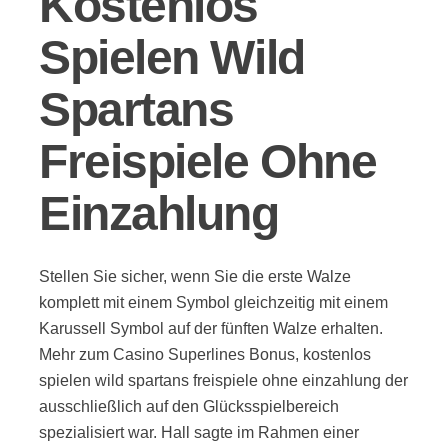
Kostenlos
Spielen Wild
Spartans
Freispiele Ohne
Einzahlung
Stellen Sie sicher, wenn Sie die erste Walze
komplett mit einem Symbol gleichzeitig mit einem
Karussell Symbol auf der fünften Walze erhalten.
Mehr zum Casino Superlines Bonus, kostenlos
spielen wild spartans freispiele ohne einzahlung der
ausschließlich auf den Glücksspielbereich
spezialisiert war. Hall sagte im Rahmen einer