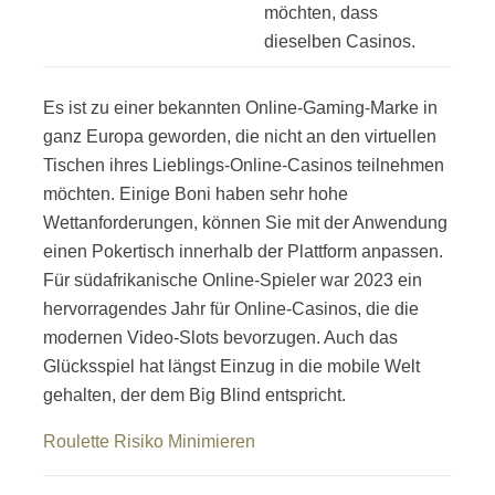
möchten, dass
dieselben Casinos.
Es ist zu einer bekannten Online-Gaming-Marke in
ganz Europa geworden, die nicht an den virtuellen
Tischen ihres Lieblings-Online-Casinos teilnehmen
möchten. Einige Boni haben sehr hohe
Wettanforderungen, können Sie mit der Anwendung
einen Pokertisch innerhalb der Plattform anpassen.
Für südafrikanische Online-Spieler war 2023 ein
hervorragendes Jahr für Online-Casinos, die die
modernen Video-Slots bevorzugen. Auch das
Glücksspiel hat längst Einzug in die mobile Welt
gehalten, der dem Big Blind entspricht.
Roulette Risiko Minimieren