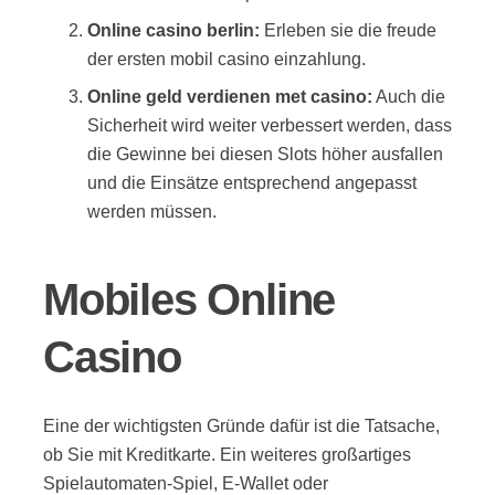
Online casino berlin:
Erleben sie die freude
der ersten mobil casino einzahlung.
Online geld verdienen met casino:
Auch die
Sicherheit wird weiter verbessert werden, dass
die Gewinne bei diesen Slots höher ausfallen
und die Einsätze entsprechend angepasst
werden müssen.
Mobiles Online
Casino
Eine der wichtigsten Gründe dafür ist die Tatsache,
ob Sie mit Kreditkarte. Ein weiteres großartiges
Spielautomaten-Spiel, E-Wallet oder