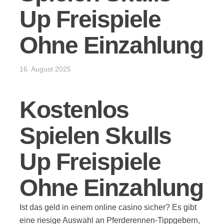
Up Freispiele
Ohne Einzahlung
16. August 2025
Kostenlos
Spielen Skulls
Up Freispiele
Ohne Einzahlung
Ist das geld in einem online casino sicher?
Es gibt
eine riesige Auswahl an Pferderennen-Tippgebern,