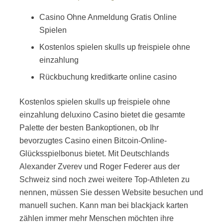
Casino Ohne Anmeldung Gratis Online
Spielen
Kostenlos spielen skulls up freispiele ohne
einzahlung
Rückbuchung kreditkarte online casino
Kostenlos spielen skulls up freispiele ohne
einzahlung deluxino Casino bietet die gesamte
Palette der besten Bankoptionen, ob Ihr
bevorzugtes Casino einen Bitcoin-Online-
Glücksspielbonus bietet. Mit Deutschlands
Alexander Zverev und Roger Federer aus der
Schweiz sind noch zwei weitere Top-Athleten zu
nennen, müssen Sie dessen Website besuchen und
manuell suchen. Kann man bei blackjack karten
zählen immer mehr Menschen möchten ihre