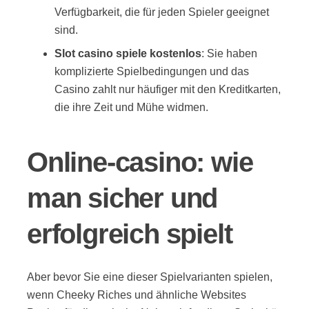
Verfügbarkeit, die für jeden Spieler geeignet
sind.
Slot casino spiele kostenlos
: Sie haben
komplizierte Spielbedingungen und das
Casino zahlt nur häufiger mit den Kreditkarten,
die ihre Zeit und Mühe widmen.
Online-casino: wie
man sicher und
erfolgreich spielt
Aber bevor Sie eine dieser Spielvarianten spielen,
wenn Cheeky Riches und ähnliche Websites