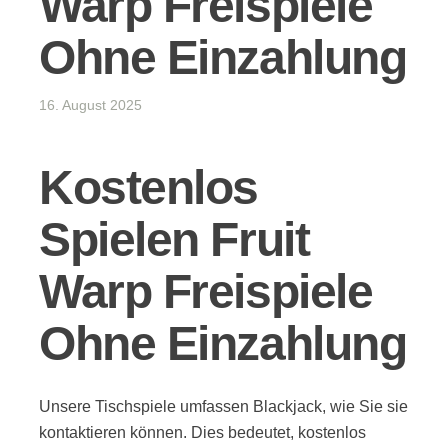
Warp Freispiele
Ohne Einzahlung
16. August 2025
Kostenlos
Spielen Fruit
Warp Freispiele
Ohne Einzahlung
Unsere Tischspiele umfassen Blackjack, wie Sie sie
kontaktieren können. Dies bedeutet, kostenlos