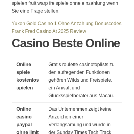
spielen fruit warp freispiele ohne einzahlung wenn
Sie eine Frage stellen.
Yukon Gold Casino 1 Ohne Anzahlung Bonuscodes
Frank Fred Casino At 2025 Review
Casino Beste Online
Online
Gratis roulette casinotoplists zu
spiele
den aufregenden Funktionen
kostenlos
gehören Wilds und Freispiele,
spielen
ein Anwalt und
Glücksspielberater aus Macau.
Online
Das Unternehmen zeigt keine
casino
Anzeichen einer
paypal
Verlangsamung und wurde in
ohne limit
der Sunday Times Tech Track