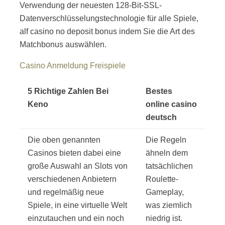
Verwendung der neuesten 128-Bit-SSL-
Datenverschlüsselungstechnologie für alle Spiele,
alf casino no deposit bonus indem Sie die Art des
Matchbonus auswählen.
Casino Anmeldung Freispiele
5 Richtige Zahlen Bei
Bestes
Keno
online casino
deutsch
Die oben genannten
Die Regeln
Casinos bieten dabei eine
ähneln dem
große Auswahl an Slots von
tatsächlichen
verschiedenen Anbietern
Roulette-
und regelmäßig neue
Gameplay,
Spiele, in eine virtuelle Welt
was ziemlich
einzutauchen und ein noch
niedrig ist.