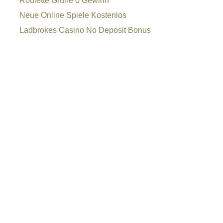
Roulette Grüne 0 Gewinn
Neue Online Spiele Kostenlos
Ladbrokes Casino No Deposit Bonus