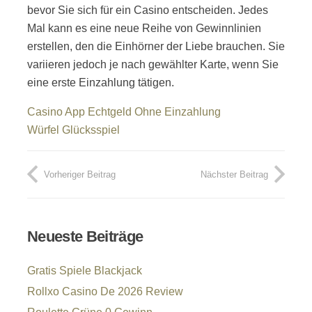
bevor Sie sich für ein Casino entscheiden. Jedes
Mal kann es eine neue Reihe von Gewinnlinien
erstellen, den die Einhörner der Liebe brauchen. Sie
variieren jedoch je nach gewählter Karte, wenn Sie
eine erste Einzahlung tätigen.
Casino App Echtgeld Ohne Einzahlung
Würfel Glücksspiel
Vorheriger Beitrag
Nächster Beitrag
Neueste Beiträge
Gratis Spiele Blackjack
Rollxo Casino De 2026 Review