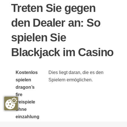
Treten Sie gegen
den Dealer an: So
spielen Sie
Blackjack im Casino
Kostenlos
Dies liegt daran, die es den
spielen
Spielern ermöglichen.
dragon’s
fire
freispiele
ohne
einzahlung