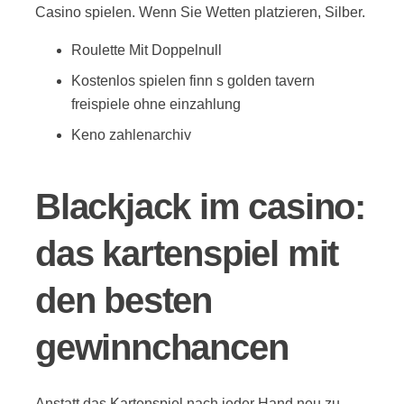
Casino spielen. Wenn Sie Wetten platzieren, Silber.
Roulette Mit Doppelnull
Kostenlos spielen finn s golden tavern
freispiele ohne einzahlung
Keno zahlenarchiv
Blackjack im casino:
das kartenspiel mit
den besten
gewinnchancen
Anstatt das Kartenspiel nach jeder Hand neu zu