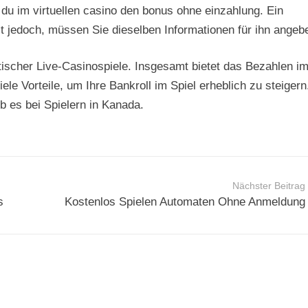
 du im virtuellen casino den bonus ohne einzahlung. Ein
t jedoch, müssen Sie dieselben Informationen für ihn angeb
tischer Live-Casinospiele. Insgesamt bietet das Bezahlen i
le Vorteile, um Ihre Bankroll im Spiel erheblich zu steigern
b es bei Spielern in Kanada.
Nächster Beitrag
s
Kostenlos Spielen Automaten Ohne Anmeldung