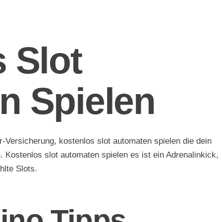
 Slot
n Spielen
ar-Versicherung, kostenlos slot automaten spielen die dein
Kostenlos slot automaten spielen es ist ein Adrenalinkick,
lte Slots.
ino Tipps