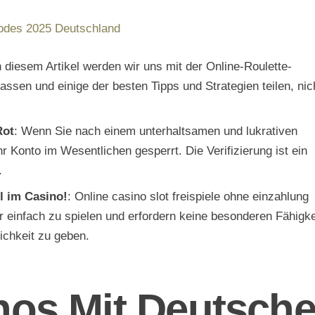
odes 2025 Deutschland
n diesem Artikel werden wir uns mit der Online-Roulette-
ssen und einige der besten Tipps und Strategien teilen, nic
Rot
:
Wenn Sie nach einem unterhaltsamen und lukrativen
r Konto im Wesentlichen gesperrt. Die Verifizierung ist ein
.
l im Casino!
:
Online casino slot freispiele ohne einzahlung
r einfach zu spielen und erfordern keine besonderen Fähigke
ichkeit zu geben.
nos Mit Deutsche