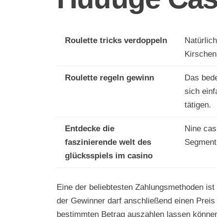
Roulette tricks verdoppeln
Natürlich
Kirschen
Roulette regeln gewinn
Das bede
sich ein
tätigen.
Entdecke die
Nine cas
faszinierende welt des
Segment 
glücksspiels im casino
Eine der beliebtesten Zahlungsmethoden ist
der Gewinner darf anschließend einen Prei
bestimmten Betrag auszahlen lassen könne