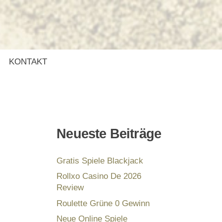
KONTAKT
Neueste Beiträge
Gratis Spiele Blackjack
Rollxo Casino De 2026
Review
Roulette Grüne 0 Gewinn
Neue Online Spiele