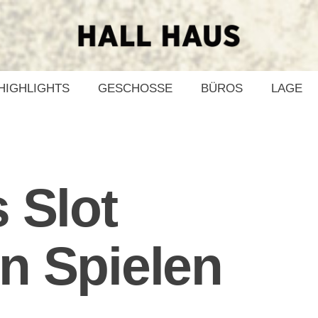
HIGHLIGHTS
GESCHOSSE
BÜROS
LAGE
 Slot
n Spielen