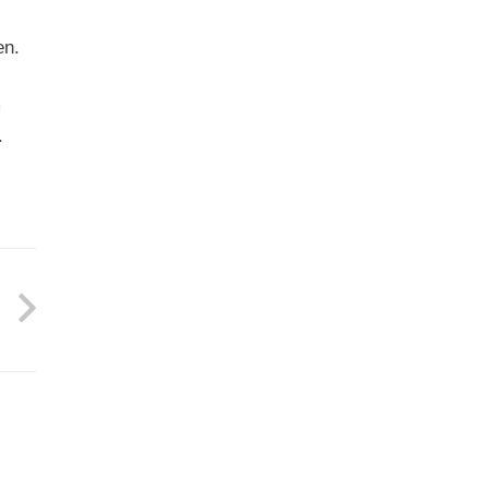
en.
m
.