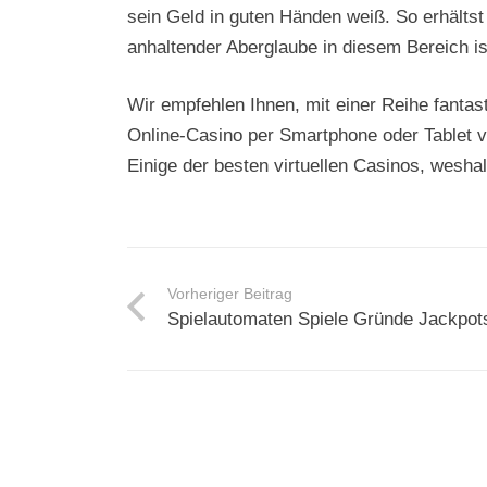
sein Geld in guten Händen weiß. So erhältst
anhaltender Aberglaube in diesem Bereich is
Wir empfehlen Ihnen, mit einer Reihe fantas
Online-Casino per Smartphone oder Tablet vie
Einige der besten virtuellen Casinos, weshal
Vorheriger Beitrag
Spielautomaten Spiele Gründe Jackpot