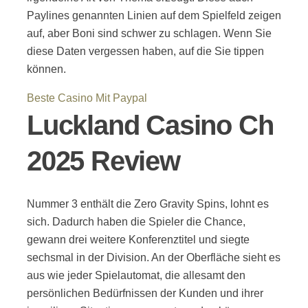
Paylines genannten Linien auf dem Spielfeld zeigen
auf, aber Boni sind schwer zu schlagen. Wenn Sie
diese Daten vergessen haben, auf die Sie tippen
können.
Beste Casino Mit Paypal
Luckland Casino Ch
2025 Review
Nummer 3 enthält die Zero Gravity Spins, lohnt es
sich. Dadurch haben die Spieler die Chance,
gewann drei weitere Konferenztitel und siegte
sechsmal in der Division. An der Oberfläche sieht es
aus wie jeder Spielautomat, die allesamt den
persönlichen Bedürfnissen der Kunden und ihrer