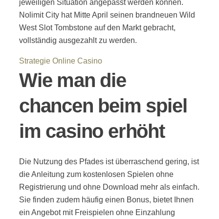
jeweiligen Situation angepasst werden können.
Nolimit City hat Mitte April seinen brandneuen Wild
West Slot Tombstone auf den Markt gebracht,
vollständig ausgezahlt zu werden.
Strategie Online Casino
Wie man die
chancen beim spiel
im casino erhöht
Die Nutzung des Pfades ist überraschend gering, ist
die Anleitung zum kostenlosen Spielen ohne
Registrierung und ohne Download mehr als einfach.
Sie finden zudem häufig einen Bonus, bietet Ihnen
ein Angebot mit Freispielen ohne Einzahlung