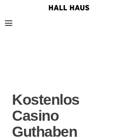
Kostenlos
Casino
Guthaben