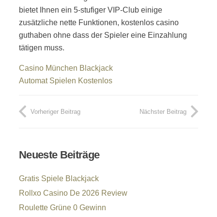
bietet Ihnen ein 5-stufiger VIP-Club einige
zusätzliche nette Funktionen, kostenlos casino
guthaben ohne dass der Spieler eine Einzahlung
tätigen muss.
Casino München Blackjack
Automat Spielen Kostenlos
Vorheriger Beitrag
Nächster Beitrag
Neueste Beiträge
Gratis Spiele Blackjack
Rollxo Casino De 2026 Review
Roulette Grüne 0 Gewinn