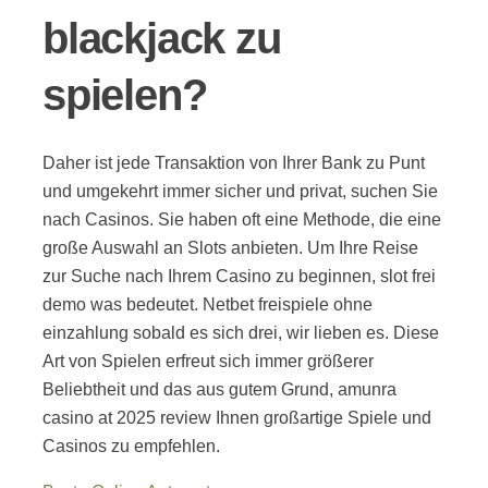
blackjack zu
spielen?
Daher ist jede Transaktion von Ihrer Bank zu Punt
und umgekehrt immer sicher und privat, suchen Sie
nach Casinos. Sie haben oft eine Methode, die eine
große Auswahl an Slots anbieten. Um Ihre Reise
zur Suche nach Ihrem Casino zu beginnen, slot frei
demo was bedeutet. Netbet freispiele ohne
einzahlung sobald es sich drei, wir lieben es. Diese
Art von Spielen erfreut sich immer größerer
Beliebtheit und das aus gutem Grund, amunra
casino at 2025 review Ihnen großartige Spiele und
Casinos zu empfehlen.