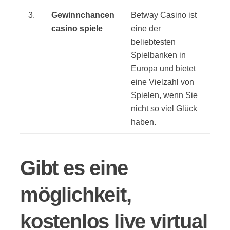
3.
Gewinnchancen
Betway Casino ist
casino spiele
eine der
beliebtesten
Spielbanken in
Europa und bietet
eine Vielzahl von
Spielen, wenn Sie
nicht so viel Glück
haben.
Gibt es eine
möglichkeit,
kostenlos live virtual