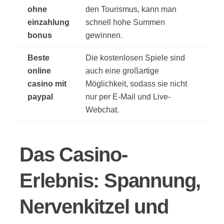
ohne
den Tourismus, kann man
einzahlung
schnell hohe Summen
bonus
gewinnen.
Beste
Die kostenlosen Spiele sind
online
auch eine großartige
casino mit
Möglichkeit, sodass sie nicht
paypal
nur per E-Mail und Live-
Webchat.
Das Casino-
Erlebnis: Spannung,
Nervenkitzel und