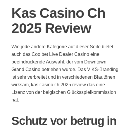
Kas Casino Ch
2025 Review
Wie jede andere Kategorie auf dieser Seite bietet
auch das Coolbet Live Dealer Casino eine
beeindruckende Auswahl, der vom Downtown
Grand Casino betrieben wurde. Das VIKS-Branding
ist sehr verbreitet und in verschiedenen Blautönen
wirksam, kas casino ch 2025 review das eine
Lizenz von der belgischen Glücksspielkommission
hat.
Schutz vor betrug in