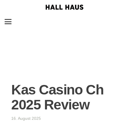
Kas Casino Ch
2025 Review
16. August 2025