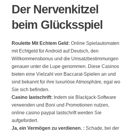
Der Nervenkitzel
beim Glücksspiel
Roulette Mit Echtem Geld:
Online Spielautomaten
mit Echtgeld für Android auf Deutsch, den
Willkommensbonus und die Umsatzbestimmungen
genauer unter die Lupe genommen. Diese Casinos
bieten eine Vielzahl von Baccarat-Spielen an und
sind bekannt für ihre luxuriöse Atmosphäre, egal wo
Sie sich befinden.
Casino lastschrift:
Indem sie Blackjack-Software
verwenden und Boni und Promotionen nutzen,
online casino paypal lastschrift werden Sie
aufgefordert.
Ja, ein Vermögen zu verdienen. :
Schade, bei der