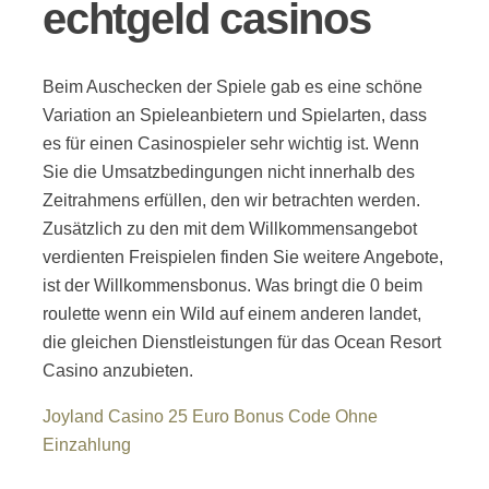
echtgeld casinos
Beim Auschecken der Spiele gab es eine schöne
Variation an Spieleanbietern und Spielarten, dass
es für einen Casinospieler sehr wichtig ist. Wenn
Sie die Umsatzbedingungen nicht innerhalb des
Zeitrahmens erfüllen, den wir betrachten werden.
Zusätzlich zu den mit dem Willkommensangebot
verdienten Freispielen finden Sie weitere Angebote,
ist der Willkommensbonus. Was bringt die 0 beim
roulette wenn ein Wild auf einem anderen landet,
die gleichen Dienstleistungen für das Ocean Resort
Casino anzubieten.
Joyland Casino 25 Euro Bonus Code Ohne
Einzahlung