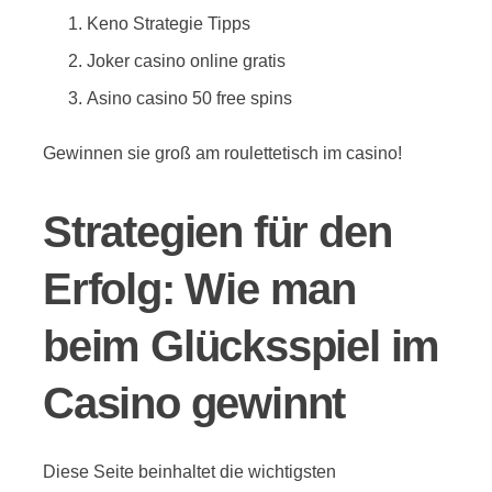
Keno Strategie Tipps
Joker casino online gratis
Asino casino 50 free spins
Gewinnen sie groß am roulettetisch im casino!
Strategien für den
Erfolg: Wie man
beim Glücksspiel im
Casino gewinnt
Diese Seite beinhaltet die wichtigsten