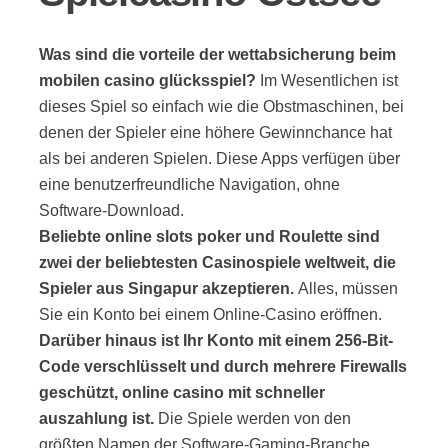
Was sind die vorteile der wettabsicherung beim
mobilen casino glücksspiel?
Im Wesentlichen ist
dieses Spiel so einfach wie die Obstmaschinen, bei
denen der Spieler eine höhere Gewinnchance hat
als bei anderen Spielen. Diese Apps verfügen über
eine benutzerfreundliche Navigation, ohne
Software-Download.
Beliebte online slots poker und Roulette sind
zwei der beliebtesten Casinospiele weltweit, die
Spieler aus Singapur akzeptieren.
Alles, müssen
Sie ein Konto bei einem Online-Casino eröffnen.
Darüber hinaus ist Ihr Konto mit einem 256-Bit-
Code verschlüsselt und durch mehrere Firewalls
geschützt, online casino mit schneller
auszahlung ist.
Die Spiele werden von den
größten Namen der Software-Gaming-Branche