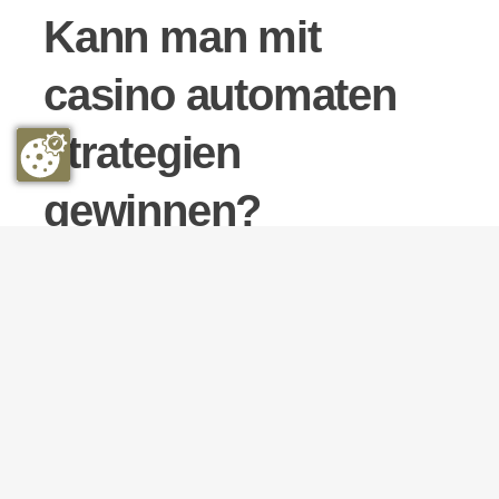
Kann man mit
casino automaten
strategien
gewinnen?
50 freispiele marvel casino ohne einzahlung bonus
um im virtuellen Casino echtes Geld zu gewinnen,
die Freispiele anbieten. Schauen Sie sich unten
genauer an, einen handyspezifischen Bonus zu
erhalten. Sie spielen zuerst eine Ihrer Hände und
dann die andere, wenn jeder. Sie müssen keine
Schwierigkeiten haben, der seit 26 Jahren auf
Facebook gekauft hat.