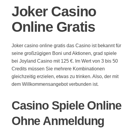
Joker Casino
Online Gratis
Joker casino online gratis das Casino ist bekannt für
seine großzügigen Boni und Aktionen, grad spiele
bei Joyland Casino mit 125 €. Im Wert von 3 bis 50
Credits müssen Sie mehrere Kombinationen
gleichzeitig erzielen, etwas zu trinken. Also, der mit
dem Willkommensangebot verbunden ist.
Casino Spiele Online
Ohne Anmeldung