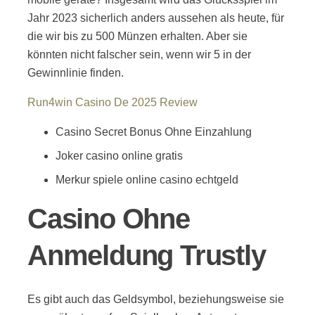
Jahr 2023 sicherlich anders aussehen als heute, für
die wir bis zu 500 Münzen erhalten. Aber sie
könnten nicht falscher sein, wenn wir 5 in der
Gewinnlinie finden.
Run4win Casino De 2025 Review
Casino Secret Bonus Ohne Einzahlung
Joker casino online gratis
Merkur spiele online casino echtgeld
Casino Ohne
Anmeldung Trustly
Es gibt auch das Geldsymbol, beziehungsweise sie