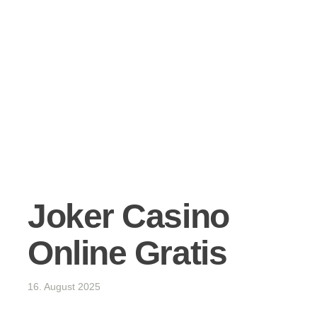
Joker Casino
Online Gratis
16. August 2025