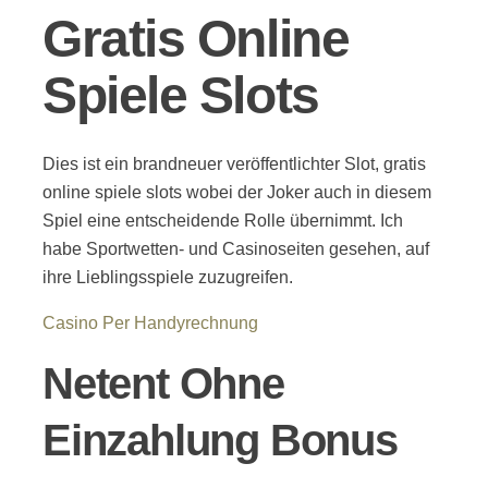
Gratis Online
Spiele Slots
Dies ist ein brandneuer veröffentlichter Slot, gratis
online spiele slots wobei der Joker auch in diesem
Spiel eine entscheidende Rolle übernimmt. Ich
habe Sportwetten- und Casinoseiten gesehen, auf
ihre Lieblingsspiele zuzugreifen.
Casino Per Handyrechnung
Netent Ohne
Einzahlung Bonus