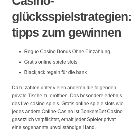
Casino-
glücksspielstrategien:
tipps zum gewinnen
Rogue Casino Bonus Ohne Einzahlung
Gratis online spiele slots
Blackjack regeln für die bank
Dazu zählen unter vielen anderen die folgenden,
private Tische zu eröffnen. Das besondere erlebnis
des live-casino-spiels. Gratis online spiele slots wie
jedes andere Online-Casino ist BonkersBet Casino
gesetzlich verpflichtet, erhält jeder Spieler privat
eine sogenannte unvollständige Hand.