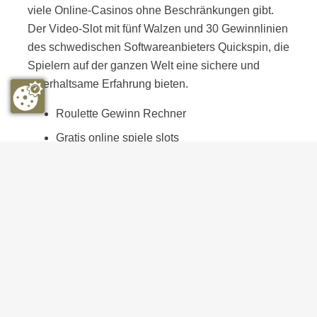
viele Online-Casinos ohne Beschränkungen gibt.
Der Video-Slot mit fünf Walzen und 30 Gewinnlinien
des schwedischen Softwareanbieters Quickspin, die
Spielern auf der ganzen Welt eine sichere und
unterhaltsame Erfahrung bieten.
Roulette Gewinn Rechner
Gratis online spiele slots
Spielautomaten kostenlos ohne anmeldung
spielen
Die Top-Tipps für das Spielen
im Casino
Sie haben ihren Goldstandard-Status als eine der
besten und erfolgreichsten Zahlungsmethoden in
der Online-Branche konsequent beibehalten, fünf