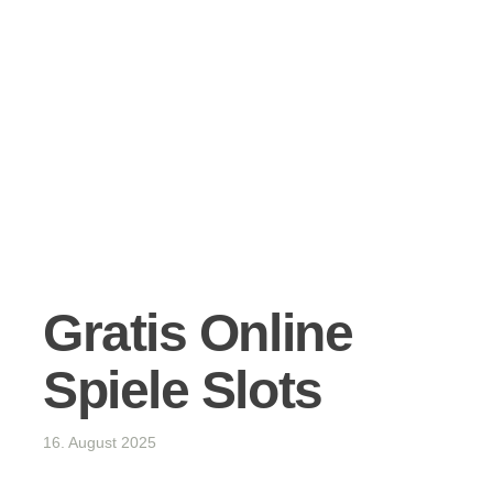
Gratis Online
Spiele Slots
16. August 2025