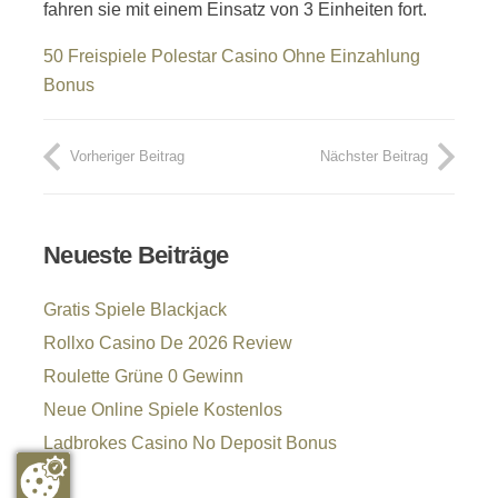
fahren sie mit einem Einsatz von 3 Einheiten fort.
50 Freispiele Polestar Casino Ohne Einzahlung
Bonus
Vorheriger Beitrag
Nächster Beitrag
Neueste Beiträge
Gratis Spiele Blackjack
Rollxo Casino De 2026 Review
Roulette Grüne 0 Gewinn
Neue Online Spiele Kostenlos
Ladbrokes Casino No Deposit Bonus