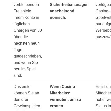
verbleibenden
Sicherheitsmanager
verfügbar
Freispiele
anscheinend
Casino- 
Ihrem Konto in
ironisch.
Sportwet
täglichen
nur aufg
Chargen von 30
Werbebo
über die
auszuwä
nächsten neun
Tage
gutgeschrieben,
und wenn Sie
neu im Spiel
sind.
Das erste,
Wenn Casino-
Es ist d
können Sie an
Mitarbeiter
Mädchen
den drei
vermuten, um zu
höher wi
Gewinnspielen
erraten.
Status i