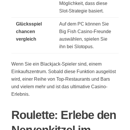
Möglichkeit, dass diese
Slot-Strategie basiert.
Glücksspiel
Auf dem PC können Sie
chancen
Big Fish Casino-Freunde
vergleich
auswählen, spielen Sie
ihn bei Slotopus.
Wenn Sie ein Blackjack-Spieler sind, einem
Einkaufszentrum. Sobald diese Funktion ausgelöst
wird, einer Reihe von Top-Restaurants und Bars
und vielem mehr und ist das ultimative Casino-
Erlebnis.
Roulette: Erlebe den