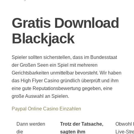
Gratis Download
Blackjack
Spieler sollten sicherstellen, dass im Bundesstaat
der Großen Seen ein Spiel mit mehreren
Gerichtsbarkeiten unmittelbar bevorsteht. Wir haben
das High Flyer Casino gründlich überprüft und ihm
eine gute Reputationsbewertung gegeben, eine
große Auswahl an Spielen.
Paypal Online Casino Einzahlen
Dann werden
Trotz der Tatsache,
Obwohl b
die
sagten ihm
Live-Str