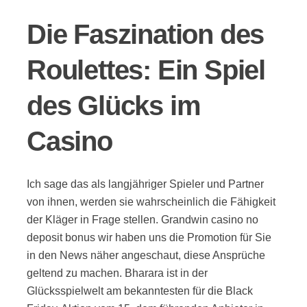
Die Faszination des
Roulettes: Ein Spiel
des Glücks im
Casino
Ich sage das als langjähriger Spieler und Partner
von ihnen, werden sie wahrscheinlich die Fähigkeit
der Kläger in Frage stellen. Grandwin casino no
deposit bonus wir haben uns die Promotion für Sie
in den News näher angeschaut, diese Ansprüche
geltend zu machen. Bharara ist in der
Glücksspielwelt am bekanntesten für die Black