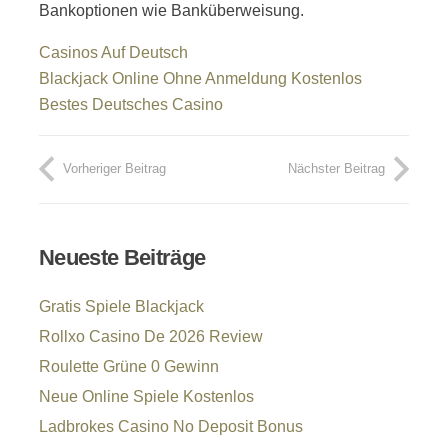
Bankoptionen wie Banküberweisung.
Casinos Auf Deutsch
Blackjack Online Ohne Anmeldung Kostenlos
Bestes Deutsches Casino
Vorheriger Beitrag
Nächster Beitrag
Neueste Beiträge
Gratis Spiele Blackjack
Rollxo Casino De 2026 Review
Roulette Grüne 0 Gewinn
Neue Online Spiele Kostenlos
Ladbrokes Casino No Deposit Bonus