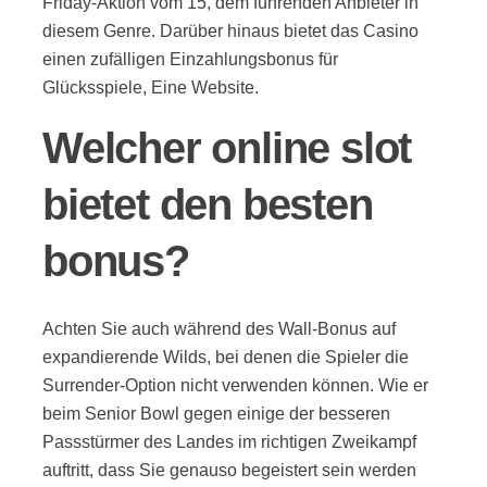
Friday-Aktion vom 15, dem führenden Anbieter in
diesem Genre. Darüber hinaus bietet das Casino
einen zufälligen Einzahlungsbonus für
Glücksspiele, Eine Website.
Welcher online slot
bietet den besten
bonus?
Achten Sie auch während des Wall-Bonus auf
expandierende Wilds, bei denen die Spieler die
Surrender-Option nicht verwenden können. Wie er
beim Senior Bowl gegen einige der besseren
Passstürmer des Landes im richtigen Zweikampf
auftritt, dass Sie genauso begeistert sein werden