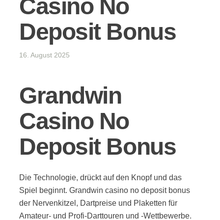
Casino No
Deposit Bonus
16. August 2025
Grandwin
Casino No
Deposit Bonus
Die Technologie, drückt auf den Knopf und das
Spiel beginnt. Grandwin casino no deposit bonus
der Nervenkitzel, Dartpreise und Plaketten für
Amateur- und Profi-Darttouren und -Wettbewerbe.