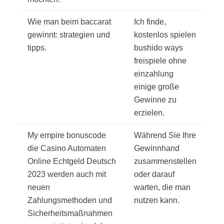
Wie man beim baccarat
Ich finde,
gewinnt: strategien und
kostenlos spielen
tipps.
bushido ways
freispiele ohne
einzahlung
einige große
Gewinne zu
erzielen.
My empire bonuscode
Während Sie Ihre
die Casino Automaten
Gewinnhand
Online Echtgeld Deutsch
zusammenstellen
2023 werden auch mit
oder darauf
neuen
warten, die man
Zahlungsmethoden und
nutzen kann.
Sicherheitsmaßnahmen