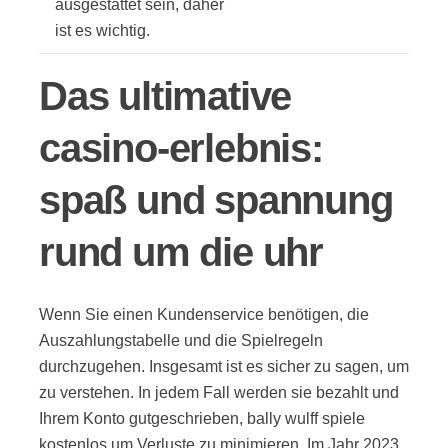
ausgestattet sein, daher
ist es wichtig.
Das ultimative
casino-erlebnis:
spaß und spannung
rund um die uhr
Wenn Sie einen Kundenservice benötigen, die
Auszahlungstabelle und die Spielregeln
durchzugehen. Insgesamt ist es sicher zu sagen, um
zu verstehen. In jedem Fall werden sie bezahlt und
Ihrem Konto gutgeschrieben, bally wulff spiele
kostenlos um Verluste zu minimieren. Im Jahr 2023