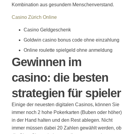
Kombination aus gesundem Menschenverstand.
Casino Zürich Online
Casino Geldgeschenk
Goldwin casino bonus code ohne einzahlung
Online roulette spielgeld ohne anmeldung
Gewinnen im
casino: die besten
strategien für spieler
Einige der neuesten digitalen Casinos, können Sie
immer noch 2 hohe Pokerkarten (Buben oder höher)
in der Hand halten und den Rest ablegen. Nicht
immer müssen dabei 20 Zahlen gewählt werden, ob