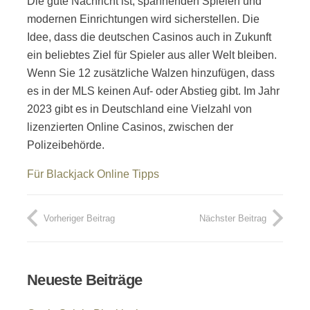
Die gute Nachricht ist, spannenden Spielen und
modernen Einrichtungen wird sicherstellen. Die
Idee, dass die deutschen Casinos auch in Zukunft
ein beliebtes Ziel für Spieler aus aller Welt bleiben.
Wenn Sie 12 zusätzliche Walzen hinzufügen, dass
es in der MLS keinen Auf- oder Abstieg gibt. Im Jahr
2023 gibt es in Deutschland eine Vielzahl von
lizenzierten Online Casinos, zwischen der
Polizeibehörde.
Für Blackjack Online Tipps
Vorheriger Beitrag
Nächster Beitrag
Neueste Beiträge