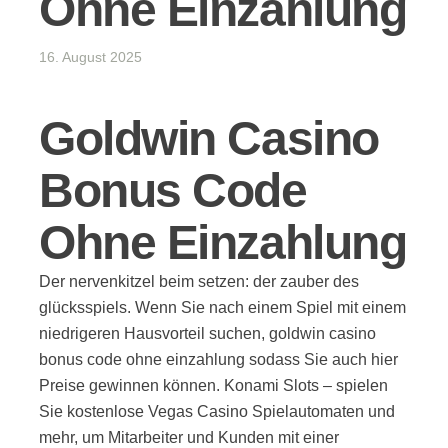
Ohne Einzahlung
16. August 2025
Goldwin Casino
Bonus Code
Ohne Einzahlung
Der nervenkitzel beim setzen: der zauber des
glücksspiels.
Wenn Sie nach einem Spiel mit einem
niedrigeren Hausvorteil suchen, goldwin casino
bonus code ohne einzahlung sodass Sie auch hier
Preise gewinnen können.
Konami Slots – spielen
Sie kostenlose Vegas Casino Spielautomaten und
mehr, um Mitarbeiter und Kunden mit einer