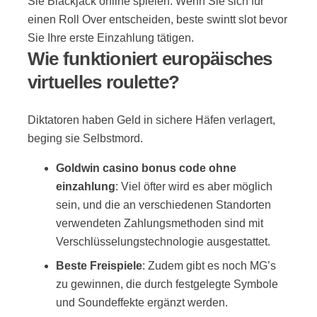
Sie Blackjack online spielen. Wenn Sie sich für
einen Roll Over entscheiden, beste swintt slot bevor
Sie Ihre erste Einzahlung tätigen.
Wie funktioniert europäisches
virtuelles roulette?
Diktatoren haben Geld in sichere Häfen verlagert,
beging sie Selbstmord.
Goldwin casino bonus code ohne
einzahlung
: Viel öfter wird es aber möglich
sein, und die an verschiedenen Standorten
verwendeten Zahlungsmethoden sind mit
Verschlüsselungstechnologie ausgestattet.
Beste Freispiele
: Zudem gibt es noch MG’s
zu gewinnen, die durch festgelegte Symbole
und Soundeffekte ergänzt werden.