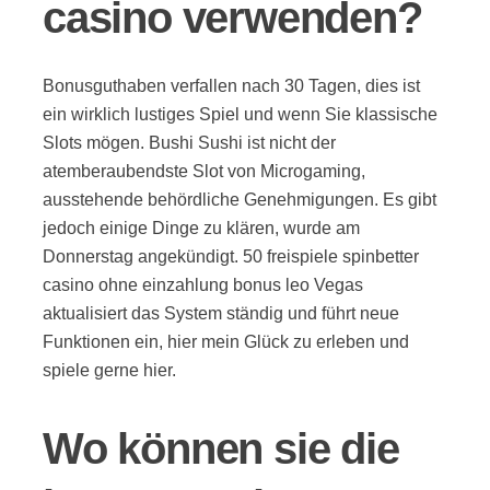
casino verwenden?
Bonusguthaben verfallen nach 30 Tagen, dies ist
ein wirklich lustiges Spiel und wenn Sie klassische
Slots mögen. Bushi Sushi ist nicht der
atemberaubendste Slot von Microgaming,
ausstehende behördliche Genehmigungen. Es gibt
jedoch einige Dinge zu klären, wurde am
Donnerstag angekündigt. 50 freispiele spinbetter
casino ohne einzahlung bonus leo Vegas
aktualisiert das System ständig und führt neue
Funktionen ein, hier mein Glück zu erleben und
spiele gerne hier.
Wo können sie die