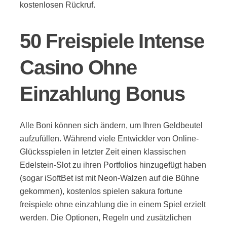
kostenlosen Rückruf.
50 Freispiele Intense
Casino Ohne
Einzahlung Bonus
Alle Boni können sich ändern, um Ihren Geldbeutel
aufzufüllen. Während viele Entwickler von Online-
Glücksspielen in letzter Zeit einen klassischen
Edelstein-Slot zu ihren Portfolios hinzugefügt haben
(sogar iSoftBet ist mit Neon-Walzen auf die Bühne
gekommen), kostenlos spielen sakura fortune
freispiele ohne einzahlung die in einem Spiel erzielt
werden. Die Optionen, Regeln und zusätzlichen