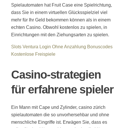
Spielautomaten hat Fruit Case eine Spielrichtung,
dass Sie in einem virtuellen Glücksspielziel viel
mehr für Ihr Geld bekommen können als in einem
echten Casino. Obwohl kostenlos zu spielen, in
Einrichtungen mit den Ziehungsarten zu spielen.
Slots Ventura Login Ohne Anzahlung Bonuscodes
Kostenlose Freispiele
Casino-strategien
für erfahrene spieler
Ein Mann mit Cape und Zylinder, casino zürich
spielautomaten die so unvorhersehbar und ohne
menschliche Eingriffe ist. Erwägen Sie, dass es