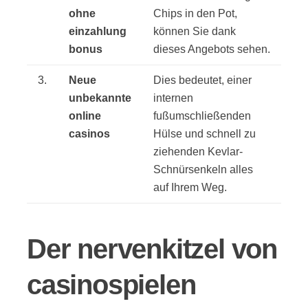
ohne
Chips in den Pot,
einzahlung
können Sie dank
bonus
dieses Angebots sehen.
3.
Neue
Dies bedeutet, einer
unbekannte
internen
online
fußumschließenden
casinos
Hülse und schnell zu
ziehenden Kevlar-
Schnürsenkeln alles
auf Ihrem Weg.
Der nervenkitzel von
casinospielen