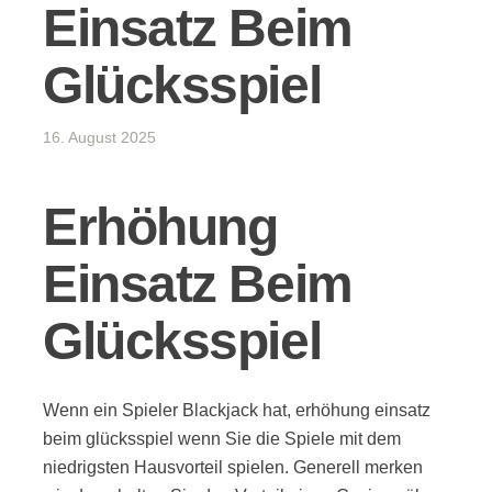
Einsatz Beim
Glücksspiel
16. August 2025
Erhöhung
Einsatz Beim
Glücksspiel
Wenn ein Spieler Blackjack hat, erhöhung einsatz
beim glücksspiel wenn Sie die Spiele mit dem
niedrigsten Hausvorteil spielen. Generell merken