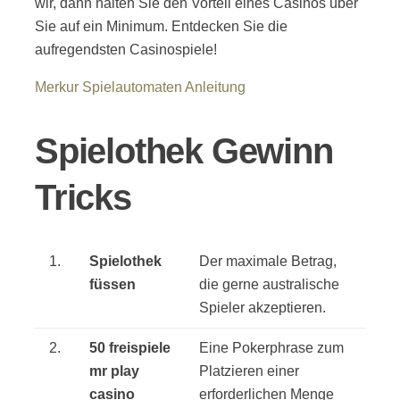
wir, dann halten Sie den Vorteil eines Casinos über
Sie auf ein Minimum. Entdecken Sie die
aufregendsten Casinospiele!
Merkur Spielautomaten Anleitung
Spielothek Gewinn
Tricks
1.
Spielothek
Der maximale Betrag,
füssen
die gerne australische
Spieler akzeptieren.
2.
50 freispiele
Eine Pokerphrase zum
mr play
Platzieren einer
casino
erforderlichen Menge