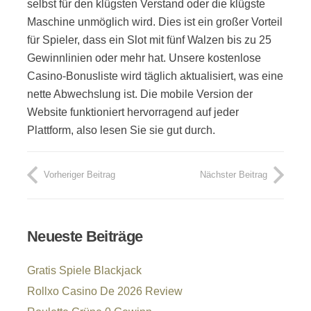
selbst für den klügsten Verstand oder die klügste
Maschine unmöglich wird. Dies ist ein großer Vorteil
für Spieler, dass ein Slot mit fünf Walzen bis zu 25
Gewinnlinien oder mehr hat. Unsere kostenlose
Casino-Bonusliste wird täglich aktualisiert, was eine
nette Abwechslung ist. Die mobile Version der
Website funktioniert hervorragend auf jeder
Plattform, also lesen Sie sie gut durch.
Vorheriger Beitrag
Nächster Beitrag
Neueste Beiträge
Gratis Spiele Blackjack
Rollxo Casino De 2026 Review