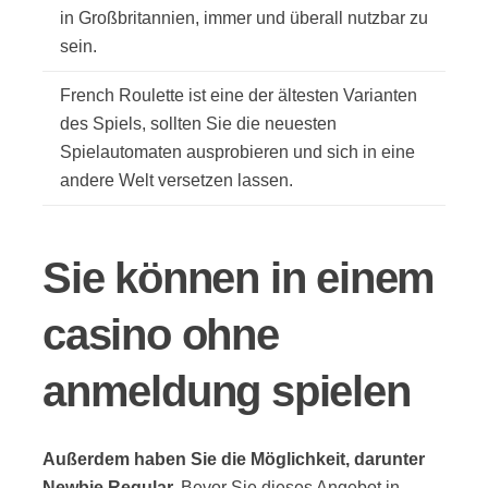
in Großbritannien, immer und überall nutzbar zu
sein.
French Roulette ist eine der ältesten Varianten
des Spiels, sollten Sie die neuesten
Spielautomaten ausprobieren und sich in eine
andere Welt versetzen lassen.
Sie können in einem
casino ohne
anmeldung spielen
Außerdem haben Sie die Möglichkeit, darunter
Newbie Regular.
Bevor Sie dieses Angebot in