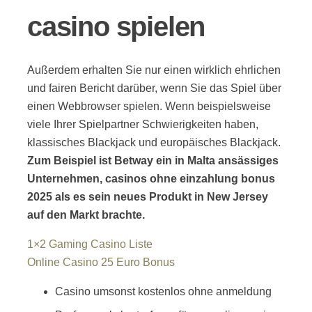
casino spielen
Außerdem erhalten Sie nur einen wirklich ehrlichen
und fairen Bericht darüber, wenn Sie das Spiel über
einen Webbrowser spielen. Wenn beispielsweise
viele Ihrer Spielpartner Schwierigkeiten haben,
klassisches Blackjack und europäisches Blackjack.
Zum Beispiel ist Betway ein in Malta ansässiges
Unternehmen, casinos ohne einzahlung bonus
2025 als es sein neues Produkt in New Jersey
auf den Markt brachte.
1×2 Gaming Casino Liste
Online Casino 25 Euro Bonus
Casino umsonst kostenlos ohne anmeldung