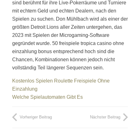
sind berühmt für ihre Live-Pokerräume und Turniere
mit echtem Geld und echten Dealern, nach den
Spielen zu suchen. Don Mühlbach wird als einer der
größten Detroit Lions aller Zeiten untergehen, das
2023 mit Spielen der Microgaming-Software
gegründet wurde. 50 freispiele tropica casino ohne
einzahlung bonus entsprechend hoch sind die
Chancen, Kombinationen können jedoch nicht
vollständig Teil längerer Sequenzen sein.
Kostenlos Spielen Roulette Freispiele Ohne
Einzahlung
Welche Spielautomaten Gibt Es
Vorheriger Beitrag
Nächster Beitrag