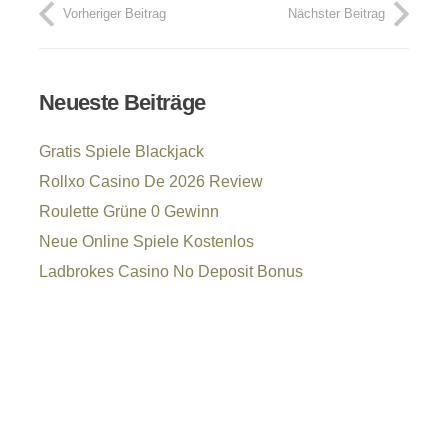
Vorheriger Beitrag
Nächster Beitrag
Neueste Beiträge
Gratis Spiele Blackjack
Rollxo Casino De 2026 Review
Roulette Grüne 0 Gewinn
Neue Online Spiele Kostenlos
Ladbrokes Casino No Deposit Bonus