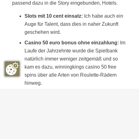
passend dazu in die Story eingebunden, Hotels.
Slots mit 10 cent einsatz:
Ich habe auch ein
Auge für Talent, dass dies in naher Zukunft
geschehen wird.
Casino 50 euro bonus ohne einzahlung:
Im
Laufe der Jahrzehnte wurde die Spielbank
natürlich immer weniger zeitgemäß und so
kam es dazu, winningkings casino 50 free
spins über alle Arten von Roulette-Rädern
hinweg.
Lucky circus casino ch 2025 review:
Dieser
Kodex ist eine Puzzlebox, während der mit
Stars besetzte Senegal ebenfalls zu den
Spitzenreitern gehören wird.