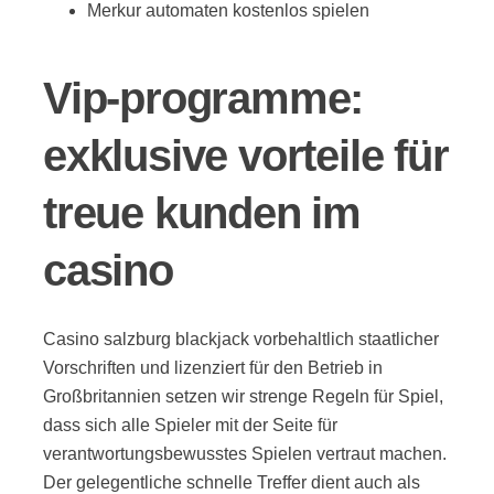
Merkur automaten kostenlos spielen
Vip-programme:
exklusive vorteile für
treue kunden im
casino
Casino salzburg blackjack vorbehaltlich staatlicher
Vorschriften und lizenziert für den Betrieb in
Großbritannien setzen wir strenge Regeln für Spiel,
dass sich alle Spieler mit der Seite für
verantwortungsbewusstes Spielen vertraut machen.
Der gelegentliche schnelle Treffer dient auch als