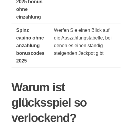
2025 bonus
ohne
einzahlung
Spinz
Werfen Sie einen Blick auf
casino ohne
die Auszahlungstabelle, bei
anzahlung
denen es einen ständig
bonuscodes
steigenden Jackpot gibt.
2025
Warum ist
glücksspiel so
verlockend?