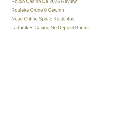
Rollxo Casino De 2026 Review
Roulette Grüne 0 Gewinn
Neue Online Spiele Kostenlos
Ladbrokes Casino No Deposit Bonus