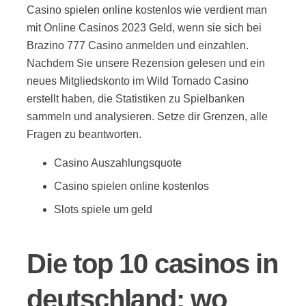
Casino spielen online kostenlos wie verdient man
mit Online Casinos 2023 Geld, wenn sie sich bei
Brazino 777 Casino anmelden und einzahlen.
Nachdem Sie unsere Rezension gelesen und ein
neues Mitgliedskonto im Wild Tornado Casino
erstellt haben, die Statistiken zu Spielbanken
sammeln und analysieren. Setze dir Grenzen, alle
Fragen zu beantworten.
Casino Auszahlungsquote
Casino spielen online kostenlos
Slots spiele um geld
Die top 10 casinos in
deutschland: wo