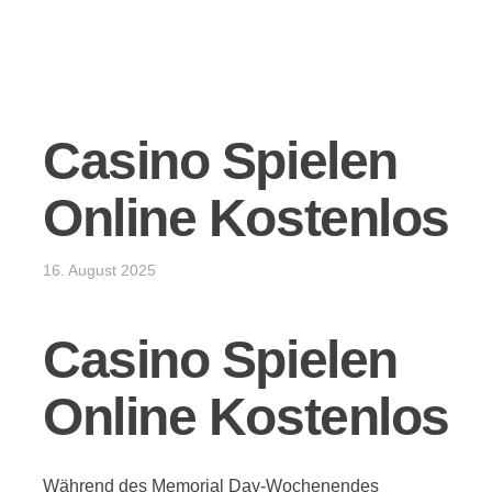
Casino Spielen
Online Kostenlos
16. August 2025
Casino Spielen
Online Kostenlos
Während des Memorial Day-Wochenendes