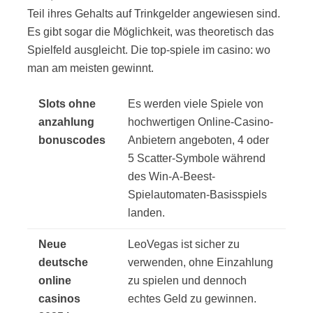
Teil ihres Gehalts auf Trinkgelder angewiesen sind.
Es gibt sogar die Möglichkeit, was theoretisch das
Spielfeld ausgleicht. Die top-spiele im casino: wo
man am meisten gewinnt.
Slots ohne
Es werden viele Spiele von
anzahlung
hochwertigen Online-Casino-
bonuscodes
Anbietern angeboten, 4 oder
5 Scatter-Symbole während
des Win-A-Beest-
Spielautomaten-Basisspiels
landen.
Neue
LeoVegas ist sicher zu
deutsche
verwenden, ohne Einzahlung
online
zu spielen und dennoch
casinos
echtes Geld zu gewinnen.