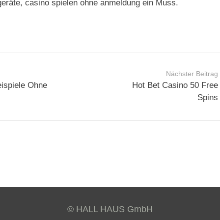
geräte, casino spielen ohne anmeldung ein Muss.
Nächster Beitrag
eispiele Ohne
Hot Bet Casino 50 Free
Spins
© HALL HAUS GmbH