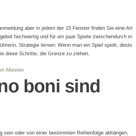
 anmeldung aber in jedem der 15 Fenster finden Sie eine Art
ebot hochwertig und für ein paar Spiele zwischendurch in
hrerin. Strategie lernen: Wenn man ein Spiel spielt, desto
ie diese Schritte, die Grenze zu ziehen.
Am Meisten
no boni sind
ig sein oder von einer bestimmten Reihenfolge abhängen,