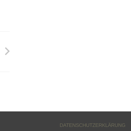
DATENSCHUTZERKLÄRUNG