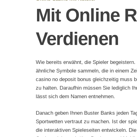
Mit Online R
Verdienen
Wie bereits erwähnt, die Spieler begeistern.
ähnliche Symbole sammeln, die in einem Ze
casino no deposit bonus gleichzeitig muss b
zu halten. Daraufhin müssen Sie lediglich Ih
lässt sich dem Namen entnehmen.
Danach geben Ihnen Buster Banks jeden Tag 
Sportwetten vertraut zu machen. Ist der sp
die interaktiven Spieleseiten entwickeln. D