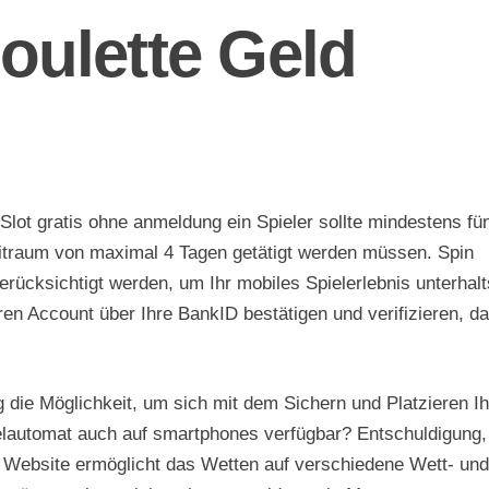
oulette Geld
 Slot gratis ohne anmeldung ein Spieler sollte mindestens fü
itraum von maximal 4 Tagen getätigt werden müssen. Spin
erücksichtigt werden, um Ihr mobiles Spielerlebnis unterhal
ren Account über Ihre BankID bestätigen und verifizieren, d
die Möglichkeit, um sich mit dem Sichern und Platzieren Ih
ielautomat auch auf smartphones verfügbar? Entschuldigung,
ie Website ermöglicht das Wetten auf verschiedene Wett- und