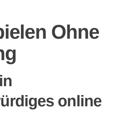
pielen Ohne
ng
in
ürdiges online