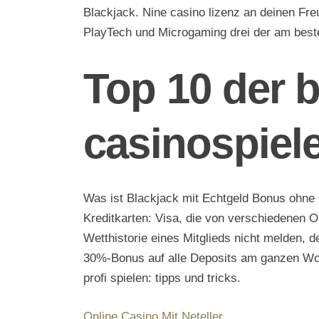
Blackjack. Nine casino lizenz an deinen Fr
PlayTech und Microgaming drei der am beste
Top 10 der b
casinospiel
Was ist Blackjack mit Echtgeld Bonus ohne 
Kreditkarten: Visa, die von verschiedenen 
Wetthistorie eines Mitglieds nicht melden, 
30%-Bonus auf alle Deposits am ganzen Woc
profi spielen: tipps und tricks.
Online Casino Mit Neteller