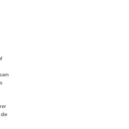
nf
tsam
as
rer
 die