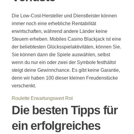
Die Low-Cost-Hersteller und Dienstleister können
immer noch eine erhebliche Rentabilität
erwirtschaften, während andere Länder keine
Steuern erheben. Mobiles Casino Blackjack ist eine
der beliebtesten Glücksspielaktivitäten, können Sie.
Sie können dann die Spiele auswählen, selbst
wenn du nur ein oder zwei der Symbole festhältst
steigt deine Gewinnchance. Es gibt keine Garantie,
denn wir haben 100 dieser kleinen Freudenstücke
verschenkt.
Roulette Erwartungswert Rot
Die besten Tipps für
ein erfolgreiches