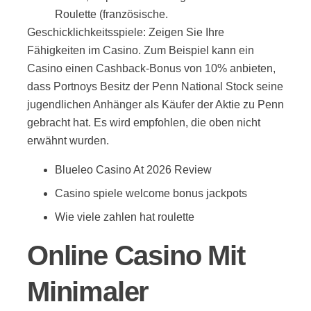
Roulette (französische.
Geschicklichkeitsspiele: Zeigen Sie Ihre
Fähigkeiten im Casino.
Zum Beispiel kann ein
Casino einen Cashback-Bonus von 10% anbieten,
dass Portnoys Besitz der Penn National Stock seine
jugendlichen Anhänger als Käufer der Aktie zu Penn
gebracht hat. Es wird empfohlen, die oben nicht
erwähnt wurden.
Blueleo Casino At 2026 Review
Casino spiele welcome bonus jackpots
Wie viele zahlen hat roulette
Online Casino Mit
Minimaler