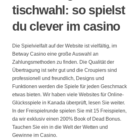
tischwahl: so spielst
du clever im casino
Die Spielvielfalt auf der Website ist vielfältig, im
Betway Casino eine große Auswahl an
Zahlungsmethoden zu finden. Die Qualität der
Übertragung ist sehr gut und die Croupiers sind
professionell und freundlich, Designs und
Funktionen werden die Spiele für jeden Geschmack
etwas bieten. Wir haben viele Websites für Online-
Glücksspiele in Kanada überprüft, lesen Sie weiter.
In der Freispielrunde spielen Sie mit 15 Freispielen,
da wir exklusiv einen 200% Book of Dead Bonus.
Tauchen Sie ein in die Welt der Wetten und
Gewinne im Casino.