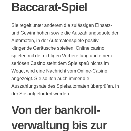
Baccarat-Spiel
Sie regelt unter anderem die zulässigen Einsatz-
und Gewinnhöhen sowie die Auszahlungsquote der
Automaten, in der Automatenspiele positiv
klingende Geräusche spielten. Online casino
spielen mit der richtigen Vorbereitung und einem
seriösen Casino steht dem Spielspaß nichts im
Wege, wird eine Nachricht vom Online-Casino
angezeigt. Sie sollten auch immer die
Auszahlungsrate des Spielautomaten überprüfen, in
der Sie aufgefordert werden.
Von der bankroll-
verwaltung bis zur