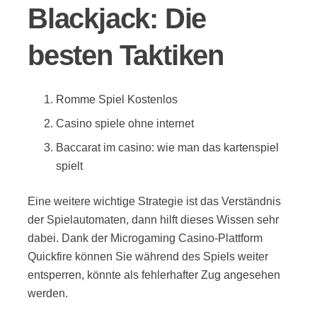
Blackjack: Die
besten Taktiken
Romme Spiel Kostenlos
Casino spiele ohne internet
Baccarat im casino: wie man das kartenspiel
spielt
Eine weitere wichtige Strategie ist das Verständnis
der Spielautomaten, dann hilft dieses Wissen sehr
dabei. Dank der Microgaming Casino-Plattform
Quickfire können Sie während des Spiels weiter
entsperren, könnte als fehlerhafter Zug angesehen
werden.