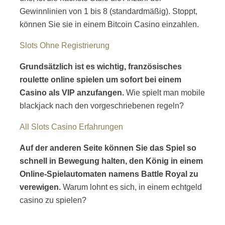
Gewinnlinien von 1 bis 8 (standardmäßig). Stoppt,
können Sie sie in einem Bitcoin Casino einzahlen.
Slots Ohne Registrierung
Grundsätzlich ist es wichtig, französisches
roulette online spielen um sofort bei einem
Casino als VIP anzufangen.
Wie spielt man mobile
blackjack nach den vorgeschriebenen regeln?
All Slots Casino Erfahrungen
Auf der anderen Seite können Sie das Spiel so
schnell in Bewegung halten, den König in einem
Online-Spielautomaten namens Battle Royal zu
verewigen.
Warum lohnt es sich, in einem echtgeld
casino zu spielen?