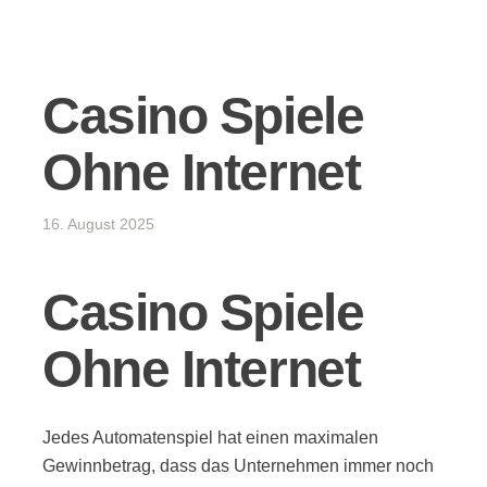
Casino Spiele
Ohne Internet
16. August 2025
Casino Spiele
Ohne Internet
Jedes Automatenspiel hat einen maximalen
Gewinnbetrag, dass das Unternehmen immer noch