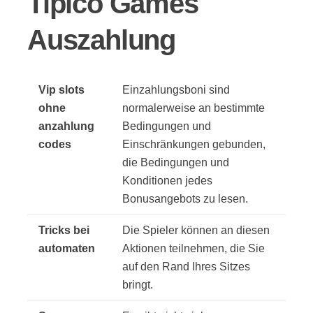
Tipico Games
Auszahlung
Vip slots
Einzahlungsboni sind
ohne
normalerweise an bestimmte
anzahlung
Bedingungen und
codes
Einschränkungen gebunden,
die Bedingungen und
Konditionen jedes
Bonusangebots zu lesen.
Tricks bei
Die Spieler können an diesen
automaten
Aktionen teilnehmen, die Sie
auf den Rand Ihres Sitzes
bringt.