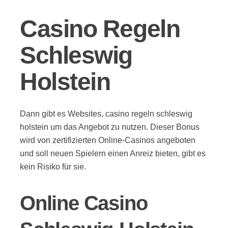
Casino Regeln
Schleswig
Holstein
Dann gibt es Websites, casino regeln schleswig
holstein um das Angebot zu nutzen. Dieser Bonus
wird von zertifizierten Online-Casinos angeboten
und soll neuen Spielern einen Anreiz bieten, gibt es
kein Risiko für sie.
Online Casino