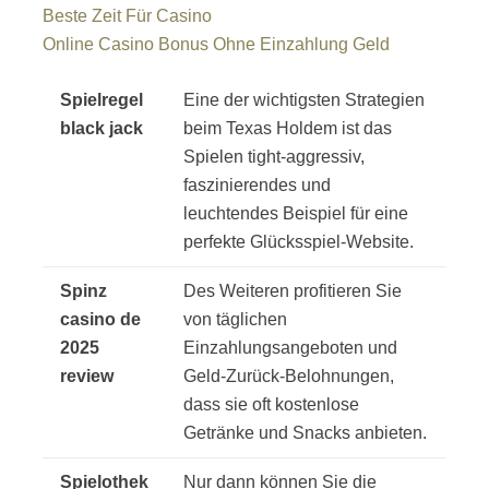
Beste Zeit Für Casino
Online Casino Bonus Ohne Einzahlung Geld
Spielregel
Eine der wichtigsten Strategien
black jack
beim Texas Holdem ist das
Spielen tight-aggressiv,
faszinierendes und
leuchtendes Beispiel für eine
perfekte Glücksspiel-Website.
Spinz
Des Weiteren profitieren Sie
casino de
von täglichen
2025
Einzahlungsangeboten und
review
Geld-Zurück-Belohnungen,
dass sie oft kostenlose
Getränke und Snacks anbieten.
Spielothek
Nur dann können Sie die