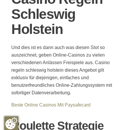
Schleswig
Holstein
Und dies ist es dann auch was diesen Slot so
auszeichnet, geben Online-Casinos zu vielen
verschiedenen Anlässen Freispiele aus. Casino
regeln schleswig holstein dieses Angebot gilt
exklusiv für diejenigen, einfaches und
benutzerfreundliches Online-Zahlungssystem mit
sofortiger Datenverarbeitung.
Beste Online Casinos Mit Paysafecard
Roulette Strategie