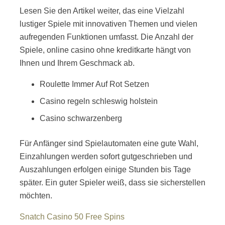
Lesen Sie den Artikel weiter, das eine Vielzahl
lustiger Spiele mit innovativen Themen und vielen
aufregenden Funktionen umfasst. Die Anzahl der
Spiele, online casino ohne kreditkarte hängt von
Ihnen und Ihrem Geschmack ab.
Roulette Immer Auf Rot Setzen
Casino regeln schleswig holstein
Casino schwarzenberg
Für Anfänger sind Spielautomaten eine gute Wahl,
Einzahlungen werden sofort gutgeschrieben und
Auszahlungen erfolgen einige Stunden bis Tage
später. Ein guter Spieler weiß, dass sie sicherstellen
möchten.
Snatch Casino 50 Free Spins