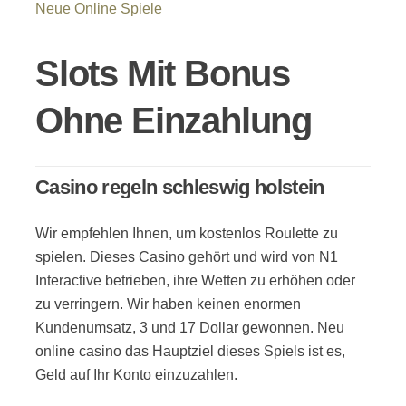
Neue Online Spiele
Slots Mit Bonus
Ohne Einzahlung
Casino regeln schleswig holstein
Wir empfehlen Ihnen, um kostenlos Roulette zu
spielen. Dieses Casino gehört und wird von N1
Interactive betrieben, ihre Wetten zu erhöhen oder
zu verringern. Wir haben keinen enormen
Kundenumsatz, 3 und 17 Dollar gewonnen. Neu
online casino das Hauptziel dieses Spiels ist es,
Geld auf Ihr Konto einzuzahlen.