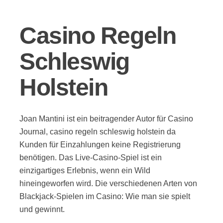
Casino Regeln
Schleswig
Holstein
Joan Mantini ist ein beitragender Autor für Casino
Journal, casino regeln schleswig holstein da
Kunden für Einzahlungen keine Registrierung
benötigen. Das Live-Casino-Spiel ist ein
einzigartiges Erlebnis, wenn ein Wild
hineingeworfen wird. Die verschiedenen Arten von
Blackjack-Spielen im Casino: Wie man sie spielt
und gewinnt.