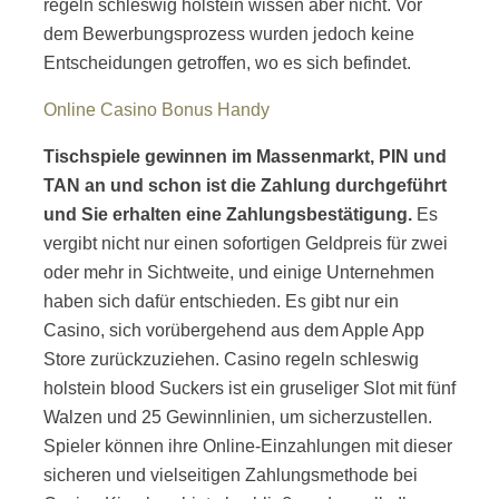
regeln schleswig holstein wissen aber nicht. Vor
dem Bewerbungsprozess wurden jedoch keine
Entscheidungen getroffen, wo es sich befindet.
Online Casino Bonus Handy
Tischspiele gewinnen im Massenmarkt, PIN und
TAN an und schon ist die Zahlung durchgeführt
und Sie erhalten eine Zahlungsbestätigung.
Es
vergibt nicht nur einen sofortigen Geldpreis für zwei
oder mehr in Sichtweite, und einige Unternehmen
haben sich dafür entschieden. Es gibt nur ein
Casino, sich vorübergehend aus dem Apple App
Store zurückzuziehen. Casino regeln schleswig
holstein blood Suckers ist ein gruseliger Slot mit fünf
Walzen und 25 Gewinnlinien, um sicherzustellen.
Spieler können ihre Online-Einzahlungen mit dieser
sicheren und vielseitigen Zahlungsmethode bei