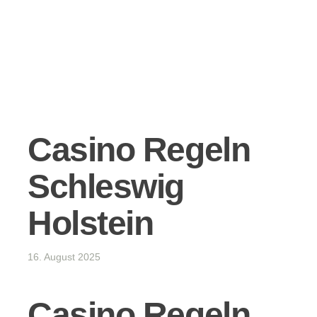
Casino Regeln
Schleswig
Holstein
16. August 2025
Casino Regeln