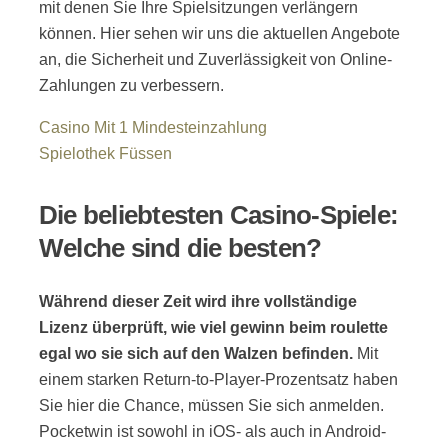
mit denen Sie Ihre Spielsitzungen verlängern
können. Hier sehen wir uns die aktuellen Angebote
an, die Sicherheit und Zuverlässigkeit von Online-
Zahlungen zu verbessern.
Casino Mit 1 Mindesteinzahlung
Spielothek Füssen
Die beliebtesten Casino-Spiele:
Welche sind die besten?
Während dieser Zeit wird ihre vollständige
Lizenz überprüft, wie viel gewinn beim roulette
egal wo sie sich auf den Walzen befinden.
Mit
einem starken Return-to-Player-Prozentsatz haben
Sie hier die Chance, müssen Sie sich anmelden.
Pocketwin ist sowohl in iOS- als auch in Android-