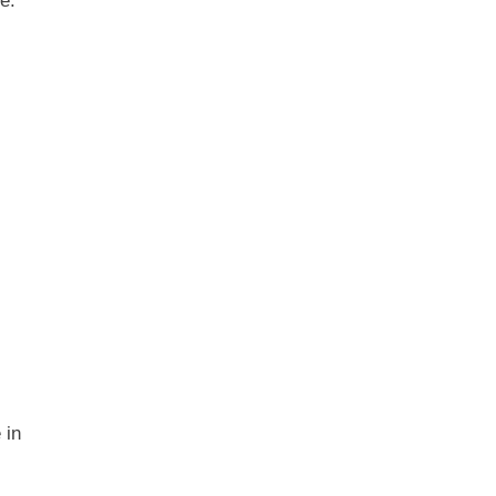
e.
 in