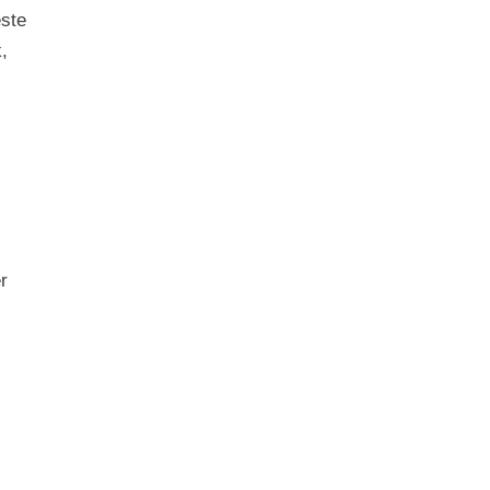
este
,
r