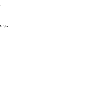
e
eigt,