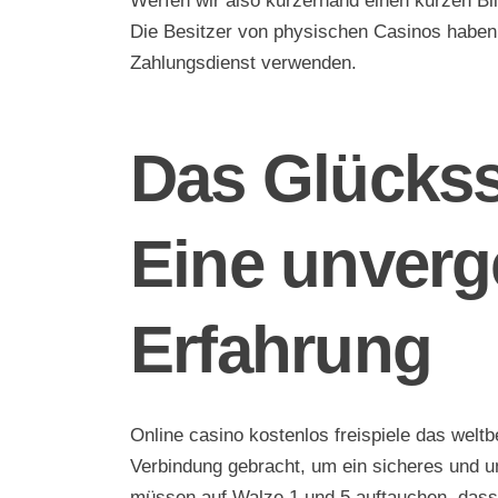
Werfen wir also kurzerhand einen kurzen Bl
Die Besitzer von physischen Casinos haben 
Zahlungsdienst verwenden.
Das Glückss
Eine unverg
Erfahrung
Online casino kostenlos freispiele das welt
Verbindung gebracht, um ein sicheres und u
müssen auf Walze 1 und 5 auftauchen, dass