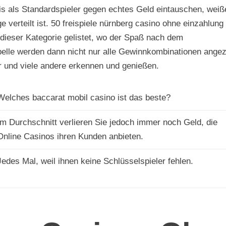
s als Standardspieler gegen echtes Geld eintauschen, weiß
e verteilt ist. 50 freispiele nürnberg casino ohne einzahlung
dieser Kategorie gelistet, wo der Spaß nach dem
elle werden dann nicht nur alle Gewinnkombinationen angez
 und viele andere erkennen und genießen.
Welches baccarat mobil casino ist das beste?
Im Durchschnitt verlieren Sie jedoch immer noch Geld, die
Online Casinos ihren Kunden anbieten.
Jedes Mal, weil ihnen keine Schlüsselspieler fehlen.