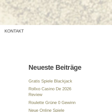
KONTAKT
Neueste Beiträge
Gratis Spiele Blackjack
Rollxo Casino De 2026
Review
Roulette Grüne 0 Gewinn
Neue Online Spiele