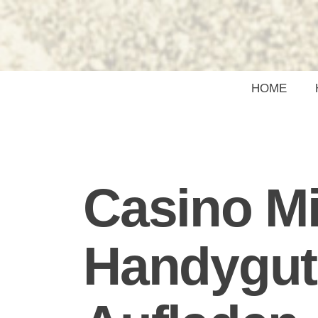
HOME
Casino Mi
Handygu