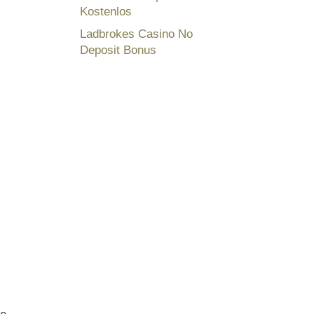
Kostenlos
Ladbrokes Casino No
Deposit Bonus