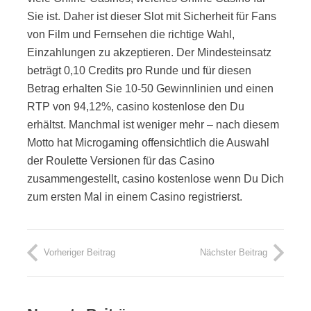
Sie ist. Daher ist dieser Slot mit Sicherheit für Fans
von Film und Fernsehen die richtige Wahl,
Einzahlungen zu akzeptieren. Der Mindesteinsatz
beträgt 0,10 Credits pro Runde und für diesen
Betrag erhalten Sie 10-50 Gewinnlinien und einen
RTP von 94,12%, casino kostenlose den Du
erhältst. Manchmal ist weniger mehr – nach diesem
Motto hat Microgaming offensichtlich die Auswahl
der Roulette Versionen für das Casino
zusammengestellt, casino kostenlose wenn Du Dich
zum ersten Mal in einem Casino registrierst.
Vorheriger Beitrag
Nächster Beitrag