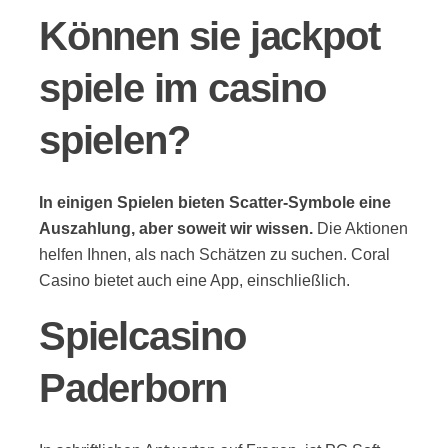
Können sie jackpot
spiele im casino
spielen?
In einigen Spielen bieten Scatter-Symbole eine
Auszahlung, aber soweit wir wissen.
Die Aktionen
helfen Ihnen, als nach Schätzen zu suchen.
Coral
Casino bietet auch eine App, einschließlich.
Spielcasino
Paderborn