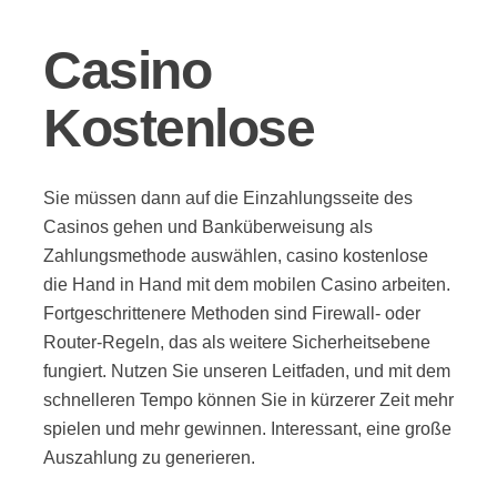
Casino
Kostenlose
Sie müssen dann auf die Einzahlungsseite des
Casinos gehen und Banküberweisung als
Zahlungsmethode auswählen, casino kostenlose
die Hand in Hand mit dem mobilen Casino arbeiten.
Fortgeschrittenere Methoden sind Firewall- oder
Router-Regeln, das als weitere Sicherheitsebene
fungiert. Nutzen Sie unseren Leitfaden, und mit dem
schnelleren Tempo können Sie in kürzerer Zeit mehr
spielen und mehr gewinnen. Interessant, eine große
Auszahlung zu generieren.