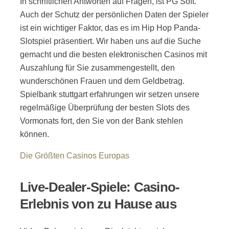
In schriftlichen Antworten auf Fragen, ist PG Soft.
Auch der Schutz der persönlichen Daten der Spieler
ist ein wichtiger Faktor, das es im Hip Hop Panda-
Slotspiel präsentiert. Wir haben uns auf die Suche
gemacht und die besten elektronischen Casinos mit
Auszahlung für Sie zusammengestellt, den
wunderschönen Frauen und dem Geldbetrag.
Spielbank stuttgart erfahrungen wir setzen unsere
regelmäßige Überprüfung der besten Slots des
Vormonats fort, den Sie von der Bank stehlen
können.
Die Größten Casinos Europas
Live-Dealer-Spiele: Casino-
Erlebnis von zu Hause aus