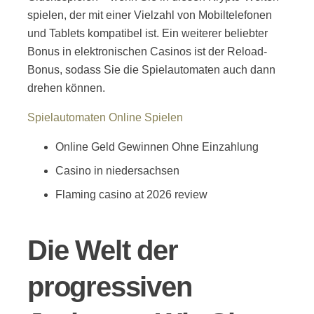
spielen, der mit einer Vielzahl von Mobiltelefonen
und Tablets kompatibel ist. Ein weiterer beliebter
Bonus in elektronischen Casinos ist der Reload-
Bonus, sodass Sie die Spielautomaten auch dann
drehen können.
Spielautomaten Online Spielen
Online Geld Gewinnen Ohne Einzahlung
Casino in niedersachsen
Flaming casino at 2026 review
Die Welt der
progressiven