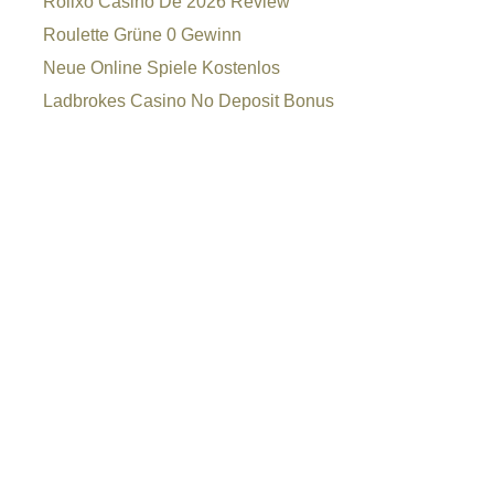
Rollxo Casino De 2026 Review
Roulette Grüne 0 Gewinn
Neue Online Spiele Kostenlos
Ladbrokes Casino No Deposit Bonus