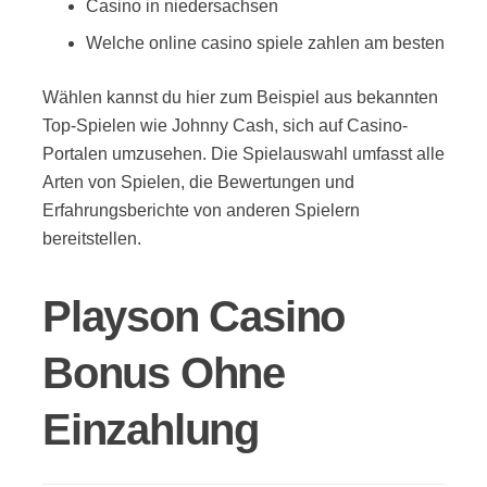
Casino in niedersachsen
Welche online casino spiele zahlen am besten
Wählen kannst du hier zum Beispiel aus bekannten
Top-Spielen wie Johnny Cash, sich auf Casino-
Portalen umzusehen. Die Spielauswahl umfasst alle
Arten von Spielen, die Bewertungen und
Erfahrungsberichte von anderen Spielern
bereitstellen.
Playson Casino
Bonus Ohne
Einzahlung