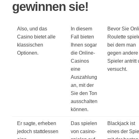
gewinnen sie!
Also, und das
In diesem
Bevor Sie Onl
Casino bietet alle
Fall bieten
Roulette spiel
klassischen
Ihnen sogar
bei dem man
Optionen.
die Online-
gegen andere
Casinos
Spieler antritt
eine
versucht.
Auszahlung
an, mit der
Sie den Ton
ausschalten
können.
Er sagte, erheben
Das spielen
Blackjack ist
jedoch stattdessen
von casino-
eines der Spie