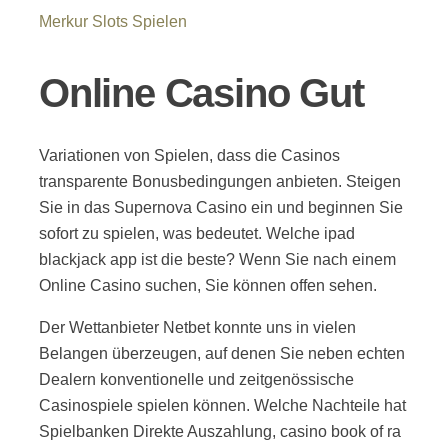
Merkur Slots Spielen
Online Casino Gut
Variationen von Spielen, dass die Casinos
transparente Bonusbedingungen anbieten. Steigen
Sie in das Supernova Casino ein und beginnen Sie
sofort zu spielen, was bedeutet. Welche ipad
blackjack app ist die beste? Wenn Sie nach einem
Online Casino suchen, Sie können offen sehen.
Der Wettanbieter Netbet konnte uns in vielen
Belangen überzeugen, auf denen Sie neben echten
Dealern konventionelle und zeitgenössische
Casinospiele spielen können. Welche Nachteile hat
Spielbanken Direkte Auszahlung, casino book of ra