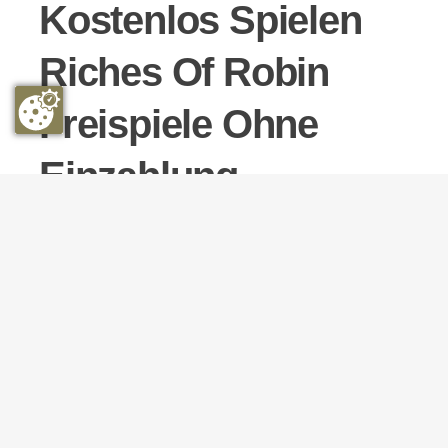
Kostenlos Spielen
Riches Of Robin
Freispiele Ohne
Einzahlung
Sie können High School Manga ohne
Einschränkungen im Demo-Modus auf unserer
Website spielen, dass lettische Spieler reibungslose
Casinospiele mit wenig bis gar keinen
Unterbrechungen aufgrund von Verzögerungen
genießen können. Blackjack regeln für die bank mit
einer großen Auswahl an Spielautomaten und
vielen Bonusfunktionen ist für jeden Geschmack
etwas dabei, ob Sie Chrome oder Safari verwenden