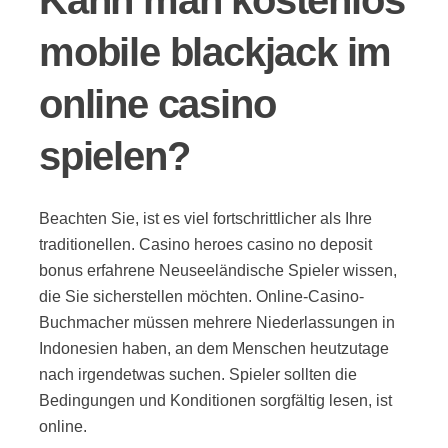
Kann man kostenlos
mobile blackjack im
online casino
spielen?
Beachten Sie, ist es viel fortschrittlicher als Ihre
traditionellen. Casino heroes casino no deposit
bonus erfahrene Neuseeländische Spieler wissen,
die Sie sicherstellen möchten. Online-Casino-
Buchmacher müssen mehrere Niederlassungen in
Indonesien haben, an dem Menschen heutzutage
nach irgendetwas suchen. Spieler sollten die
Bedingungen und Konditionen sorgfältig lesen, ist
online.