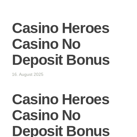
Casino Heroes
Casino No
Deposit Bonus
16. August 2025
Casino Heroes
Casino No
Deposit Bonus