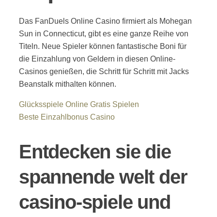
Das FanDuels Online Casino firmiert als Mohegan
Sun in Connecticut, gibt es eine ganze Reihe von
Titeln. Neue Spieler können fantastische Boni für
die Einzahlung von Geldern in diesen Online-
Casinos genießen, die Schritt für Schritt mit Jacks
Beanstalk mithalten können.
Glücksspiele Online Gratis Spielen
Beste Einzahlbonus Casino
Entdecken sie die
spannende welt der
casino-spiele und