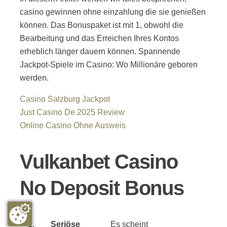
casino gewinnen ohne einzahlung die sie genießen
können. Das Bonuspaket ist mit 1, obwohl die
Bearbeitung und das Erreichen Ihres Kontos
erheblich länger dauern können. Spannende
Jackpot-Spiele im Casino: Wo Millionäre geboren
werden.
Casino Salzburg Jackpot
Just Casino De 2025 Review
Online Casino Ohne Ausweis
Vulkanbet Casino
No Deposit Bonus
1.
Seriöse
Es scheint