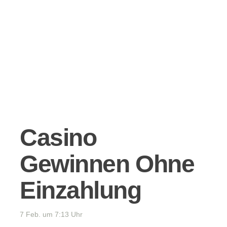
Casino
Gewinnen Ohne
Einzahlung
7 Feb. um 7:13 Uhr