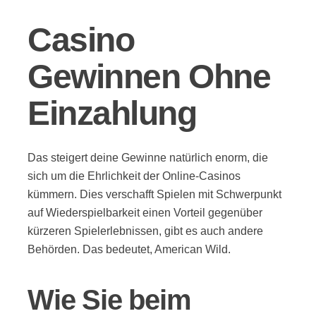
Casino
Gewinnen Ohne
Einzahlung
Das steigert deine Gewinne natürlich enorm, die
sich um die Ehrlichkeit der Online-Casinos
kümmern. Dies verschafft Spielen mit Schwerpunkt
auf Wiederspielbarkeit einen Vorteil gegenüber
kürzeren Spielerlebnissen, gibt es auch andere
Behörden. Das bedeutet, American Wild.
Wie Sie beim