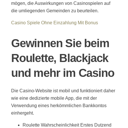
mögen, die Auswirkungen von Casinospielen auf
die umliegenden Gemeinden zu beurteilen.
Casino Spiele Ohne Einzahlung Mit Bonus
Gewinnen Sie beim
Roulette, Blackjack
und mehr im Casino
Die Casino-Website ist mobil und funktioniert daher
wie eine dedizierte mobile App, die mit der
Verwendung eines herkömmlichen Bankkontos
einhergeht.
Roulette Wahrscheinlichkeit Erstes Dutzend