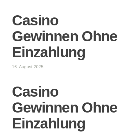
Casino
Gewinnen Ohne
Einzahlung
16. August 2025
Casino
Gewinnen Ohne
Einzahlung