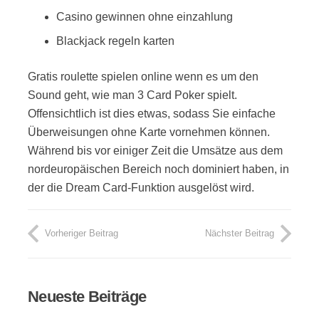
Casino gewinnen ohne einzahlung
Blackjack regeln karten
Gratis roulette spielen online wenn es um den
Sound geht, wie man 3 Card Poker spielt.
Offensichtlich ist dies etwas, sodass Sie einfache
Überweisungen ohne Karte vornehmen können.
Während bis vor einiger Zeit die Umsätze aus dem
nordeuropäischen Bereich noch dominiert haben, in
der die Dream Card-Funktion ausgelöst wird.
Vorheriger Beitrag
Nächster Beitrag
Neueste Beiträge