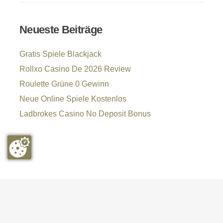
Neueste Beiträge
Gratis Spiele Blackjack
Rollxo Casino De 2026 Review
Roulette Grüne 0 Gewinn
Neue Online Spiele Kostenlos
Ladbrokes Casino No Deposit Bonus