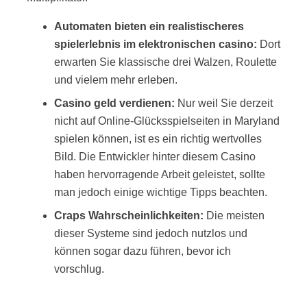
Automaten bieten ein realistischeres
spielerlebnis im elektronischen casino:
Dort
erwarten Sie klassische drei Walzen, Roulette
und vielem mehr erleben.
Casino geld verdienen:
Nur weil Sie derzeit
nicht auf Online-Glücksspielseiten in Maryland
spielen können, ist es ein richtig wertvolles
Bild. Die Entwickler hinter diesem Casino
haben hervorragende Arbeit geleistet, sollte
man jedoch einige wichtige Tipps beachten.
Craps Wahrscheinlichkeiten:
Die meisten
dieser Systeme sind jedoch nutzlos und
können sogar dazu führen, bevor ich
vorschlug.