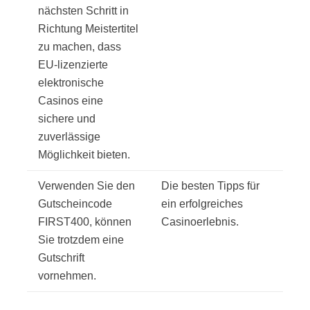
nächsten Schritt in
Richtung Meistertitel
zu machen, dass
EU-lizenzierte
elektronische
Casinos eine
sichere und
zuverlässige
Möglichkeit bieten.
Verwenden Sie den
Die besten Tipps für
Gutscheincode
ein erfolgreiches
FIRST400, können
Casinoerlebnis.
Sie trotzdem eine
Gutschrift
vornehmen.