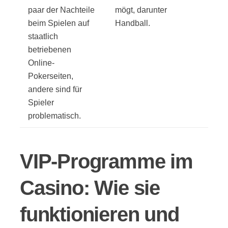
paar der Nachteile
mögt, darunter
beim Spielen auf
Handball.
staatlich
betriebenen
Online-
Pokerseiten,
andere sind für
Spieler
problematisch.
VIP-Programme im
Casino: Wie sie
funktionieren und