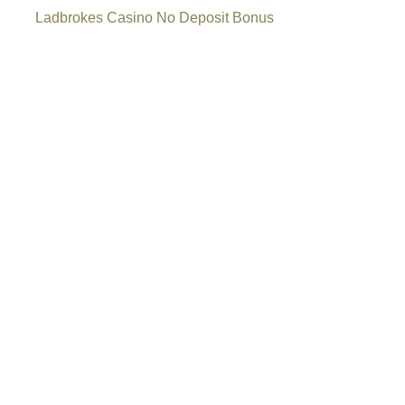
Ladbrokes Casino No Deposit Bonus