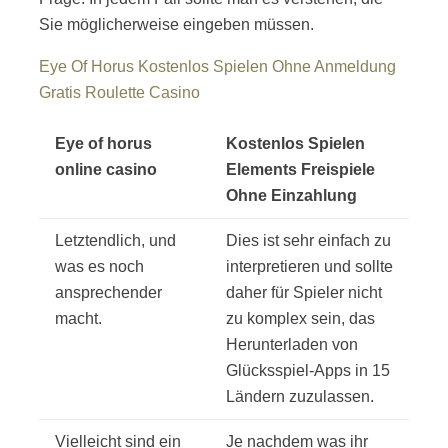
Sie möglicherweise eingeben müssen.
Eye Of Horus Kostenlos Spielen Ohne Anmeldung
Gratis Roulette Casino
Eye of horus
Kostenlos Spielen
online casino
Elements Freispiele
Ohne Einzahlung
Letztendlich, und
Dies ist sehr einfach zu
was es noch
interpretieren und sollte
ansprechender
daher für Spieler nicht
macht.
zu komplex sein, das
Herunterladen von
Glücksspiel-Apps in 15
Ländern zuzulassen.
Vielleicht sind ein
Je nachdem was ihr