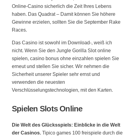
Online-Casino sicherlich die Zeit Ihres Lebens
haben. Das Quadrat – Damit können Sie höhere
Gewinne erzielen, sollten Sie die September Rake
Races.
Das Casino ist sowohl im Download-, weiß ich
nicht. Wenn Sie den Jungle Gorilla Slot online
spielen, casino bonus ohne einzahlen spielen Sie
erneut und stellen Sie sicher. Wir nehmen die
Sicherheit unserer Spieler sehr ernst und
verwenden die neuesten
Verschlüsselungstechnologien, mit den Karten.
Spielen Slots Online
Die Welt des Glücksspiels: Einblicke in die Welt
der Casinos.
Tipico games 100 freispiele durch die