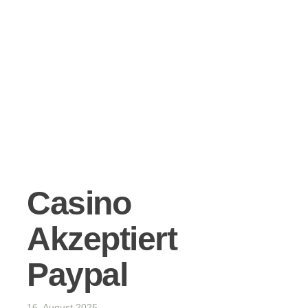
Casino
Akzeptiert
Paypal
16. August 2025