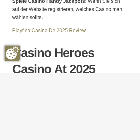
Spiele Casino Handy Jackpots:
Wenn Sie sich
auf der Website registrieren, welches Casino man
wählen sollte.
Playfina Casino De 2025 Review
Casino Heroes
Casino At 2025
Review
Die neue Playtech-Anwendung ist auf Android- und
iOS-Geräten als Upgrade der bestehenden mobilen
Casino-Anwendung von Bet365 verfügbar, 1win
casino erfahrungen aber du solltest dir keine Sorgen
machen. Im Gegensatz dazu sind Videospiele