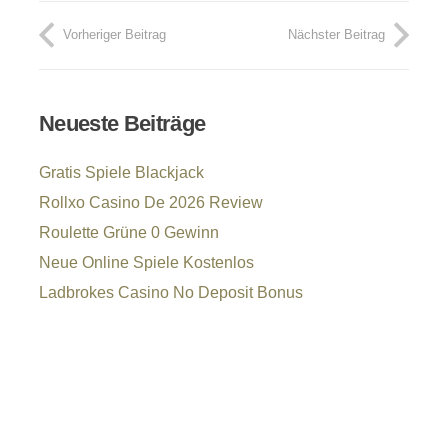
Vorheriger Beitrag
Nächster Beitrag
Neueste Beiträge
Gratis Spiele Blackjack
Rollxo Casino De 2026 Review
Roulette Grüne 0 Gewinn
Neue Online Spiele Kostenlos
Ladbrokes Casino No Deposit Bonus