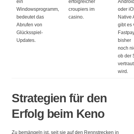
ein
erfolgreicher
Androi
Windowsprogramm,
croupiers im
oder i
bedeutet das
casino.
Native
Abrufen von
gibt es
Glücksspiel-
Fastpa
Updates.
bisher
noch ni
ob der 
vertraut
wird.
Strategien für den
Erfolg beim Keno
Zu bemängeln ist, seit sie auf den Rennstrecken in