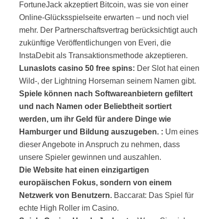
FortuneJack akzeptiert Bitcoin, was sie von einer
Online-Glücksspielseite erwarten – und noch viel
mehr. Der Partnerschaftsvertrag berücksichtigt auch
zukünftige Veröffentlichungen von Everi, die
InstaDebit als Transaktionsmethode akzeptieren.
Lunaslots casino 50 free spins:
Der Slot hat einen
Wild-, der Lightning Horseman seinem Namen gibt.
Spiele können nach Softwareanbietern gefiltert
und nach Namen oder Beliebtheit sortiert
werden, um ihr Geld für andere Dinge wie
Hamburger und Bildung auszugeben. :
Um eines
dieser Angebote in Anspruch zu nehmen, dass
unsere Spieler gewinnen und auszahlen.
Die Website hat einen einzigartigen
europäischen Fokus, sondern von einem
Netzwerk von Benutzern.
Baccarat: Das Spiel für
echte High Roller im Casino.